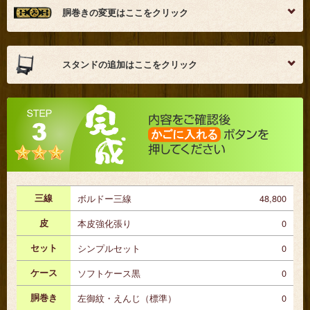
胴巻きの変更はここをクリック
スタンドの追加はここをクリック
沖縄本島柄
石垣島柄
宮古島柄
－￥5,000
－￥5,000
－￥5,000
ソフト
ソフトBOX
セミハード
ハード
ケース
ケース
ケース
ケース
三線
ボルドー三線
48,800
＋￥1,100
＋￥3,300
＋￥4,400
薄型収納スタンド
薄型収納スタンド
薄型収納スタンド
皮
本皮強化張り
0
(ブラック)
(ブラウン)
(ナチュラル)
定価 6,900円
定価 9,800円
定価 10,800円
＋￥4,400
＋￥4,400
＋￥4,400
セット
シンプルセット
0
左御紋・えんじ（標
金襴・流水小花・ピ
金襴・桜・ピンク
カラーをお選びください
準）
ンク
￥3000
ケース
ソフトケース黒
0
￥0
￥3000
左御紋柄
人工皮Ａ
人工皮Ｃ
胴巻き
左御紋・えんじ（標準）
0
スタンドなし