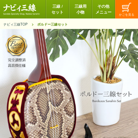
三線 /
三線用
その他
セット
小物
メニュー
ナビィ三線TOP
ボルドー三線セット