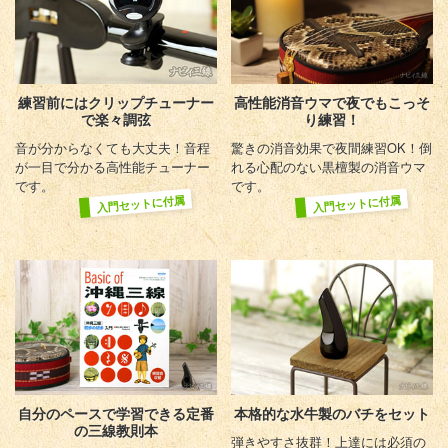
練習前にはクリップ
チューナー
高性能消音ウマで
夜でもこっそ
で楽々調弦
り練習！
音が分からなくても大丈夫！音程
驚きの消音効果で夜間練習OK！倒
が一目で分かる高性能チューナー
れる心配のない黒檀製の消音ウマ
です。
です。
入門セットに付属
入門セットに付属
自分のペースで学習できる
定番
本格的な水牛製の
バチをセット
の三線教則本
弾きやすさ抜群！上達には必須の