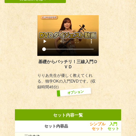
基礎からバッチリ！
三線入門Ｄ
ＶＤ
りりあ先生が優しく教えてくれ
る、独学OKの入門DVDです。(収
録時間45分)
オプション
セット内容一覧
シンプル
入門
セット内容品
セット
セット