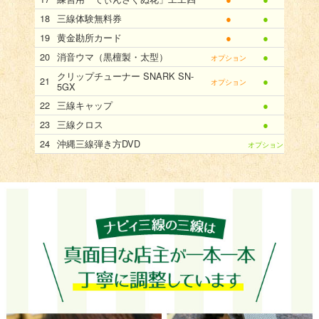
三線体験無料券
●
●
黄金勘所カード
●
●
消音ウマ（黒檀製・太型）
●
オプション
クリップチューナー SNARK SN-
●
オプション
5GX
三線キャップ
●
三線クロス
●
沖縄三線弾き方DVD
オプション