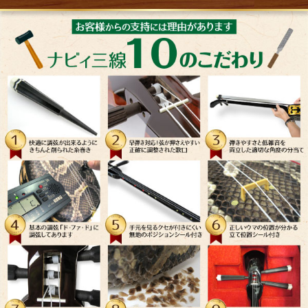
と沖縄の海を思い出して、とても癒やされます。
初心者の私でも弾きやすくて、弾くのが楽しいで
す！
思っていたより早く届きました。
ありがとうございました。
Y.M 様
（ご購入商品：ボルドー三線）
2023-07-27
超超初級の私でしたが、三線の音色にずっと憧れが
あり、ネットでボルドーの素敵な三線を見たら購入
したくなり、メンテナンス等も含め、こちらで購入
を決めました！！
色々と迅速に対応していただき、本当に三線が届く
のが楽しみでした。
届いた時は本当に感動して、早速到着当日から弾き
ました。
初心者向けのいろんな教材も入っていて、一曲弾く