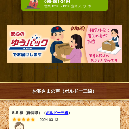
098-861-3494
ミンサー織り・えん
金襴・赤地桜吹雪
左御紋HG・赤
じ
￥2600
￥1700
￥2700
お届けまで
かかります
お客さまの声（ボルドー三線）
S.S 様（静岡県）
（
ボルドー三線
）
2024-03-13