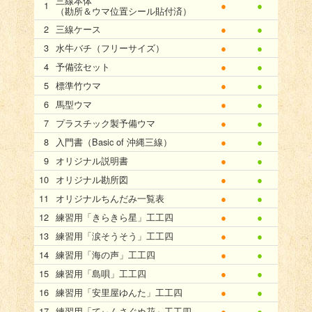
三線本体
●
●
（勘所＆ウマ位置シール貼付済）
三線ケース
●
●
水牛バチ（フリーサイズ）
●
●
予備弦セット
●
●
標準竹ウマ
●
●
馬型ウマ
●
●
プラスチック製予備ウマ
●
●
入門書（Basic of 沖縄三線）
●
●
オリジナル説明書
●
●
オリジナル勘所図
●
●
オリジナルちんだみ一覧表
●
●
練習用「きらきら星」工工四
●
●
練習用「涙そうそう」工工四
●
●
練習用「海の声」工工四
●
●
練習用「島唄」工工四
●
●
練習用「安里屋ゆんた」工工四
●
●
練習用「てぃんさぐぬ花」工工四
●
●