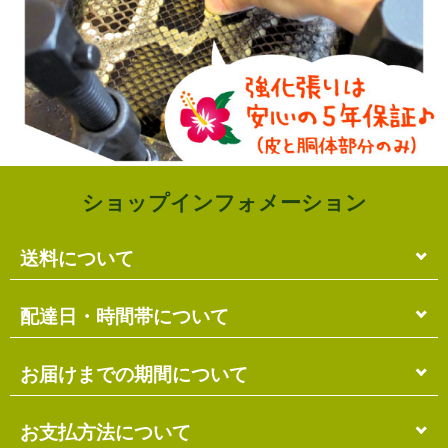
2020-08-14
ケースを開けると待ち望んでいた三線がありまし
た！その下には工工四と共に手書きのメッセージも
ありました。凄く嬉しいです♪上達したら店舗にも
行きたいです！
素敵な三線をありがとうございます⸜❤⸝
ショップインフォメーション
Y.O 様
送料について
（ご購入商品：ボルドー三線）
2019-12-02
単品のみの場合
配達日・時間帯について
各商品に記載の送料
となります。
ボルドー三線セットを購入しました。急なお願いに
送料には
梱包料
も含まれています。
も関わらず親切に対応して頂きました。早速、届い
配達日・配達時間帯のご指定は出来ません。
お届けまでの期間について
複数商品の場合
たので開けてみると思わず声に出してしまう程の素
お届け先に投函される「ご不在連絡票」より再配達希
敵な色に感動しました。選んだティーガー とボル
ショッピングカート画面にて合計の送料
をご確認頂け
望日・時間帯のご指定が可能ですので、こちらをご利
在庫がある場合
ドーの三線にあった紐を付けて頂き今すぐにでもお
お支払方法について
ます。
用ください。
礼を言いに行きたいぐらいです。毎日練習をして、