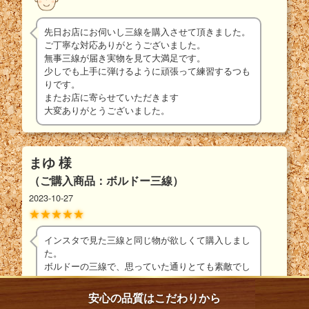
先日お店にお伺いし三線を購入させて頂きました。
ご丁寧な対応ありがとうございました。
無事三線が届き実物を見て大満足です。
少しでも上手に弾けるように頑張って練習するつも
左御紋・紅型赤
紅型プリント菊花流
その他の
りです。
￥500
水・赤
胴巻き
またお店に寄らせていただきます
￥1500
大変ありがとうございました。
その他の胴巻きにも変更できます！
まゆ 様
上から「その他の胴巻き」をお選び後、お好き
（ご購入商品：ボルドー三線）
な胴巻きを別途ご注文ください。
2023-10-27
※定価よりお得に変更できます
胴巻きのページはこちら
インスタで見た三線と同じ物が欲しくて購入しまし
た。
ボルドーの三線で、思っていた通りとても素敵でし
た。
かわいくて、可愛くて毎日弾いて楽しんでいます。
安心の品質はこだわりから
沖縄になかなか行けないですが、音色を聴いている