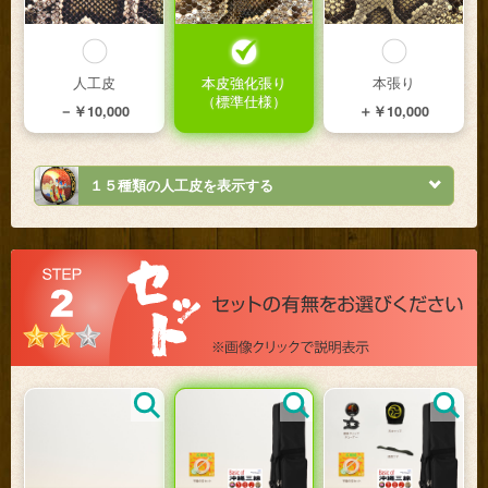
人工皮
本皮強化張り
本張り
（標準仕様）
－￥10,000
＋￥10,000
１５
種類の人工皮を表示する
ミンサーブルー
ミンサーボルドー
四ツ竹（橙）
－￥5,000
－￥5,000
－￥5,000