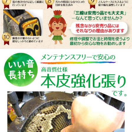
ことができました！！
今後は是非、店舗にも伺いたいと思います。
T.K 様
（ご購入商品：ボルドー三線）
2022-12-15
三線の色味がとても美しく特に教室の女性陣に大変
好評です(笑)
チューナーも大表示で使い易いです。
丸くて可愛いらしく好評です(笑)。
さて、今回購入した速弾きバチは親指置きが思った
より良くてとても楽に演奏できます。次回の教室が
楽しみです(笑)
Miyako-M 様
（ご購入商品：ボルドー三線）