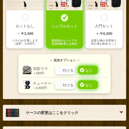
セットなし
シンプルセット
入門セット
－￥3,000
＋￥6,000
バチのみ付属します
最低限のセットです
必要な物が全部揃う
（送料：3,000円）
楽器経験者にお勧め
初心者お勧めセット
四ツ竹（紫）
あかばなー
紅型柄
－￥5,000
－￥5,000
－￥5,000
～ 追加オプション ～
消音ウマ
付ける
なし
＋550円
チューナー
付ける
なし
＋2,400円
ケースの変更はここをクリック
かすり柄（紺）
かすり柄（青）
かすり柄（緑）
－￥5,000
－￥5,000
－￥5,000