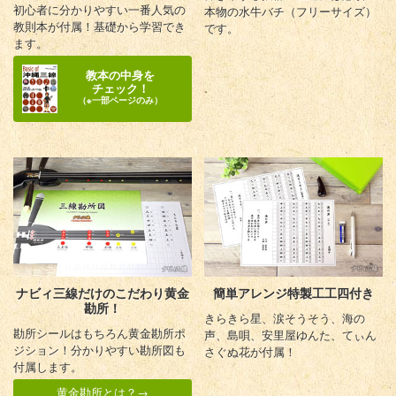
初心者に分かりやすい一番人気の
本物の水牛バチ（フリーサイズ）
教則本が付属！基礎から学習でき
です。
ます。
教本の中身を
チェック！
（※一部ページのみ）
ナビィ三線だけの
こだわり黄金
簡単アレンジ
特製工工四付き
勘所！
きらきら星、涙そうそう、海の
勘所シールはもちろん黄金勘所ポ
声、島唄、安里屋ゆんた、てぃん
ジション！分かりやすい勘所図も
さぐぬ花が付属！
付属します。
黄金勘所とは？→