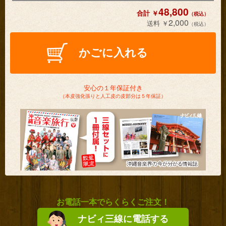
－￥5,000
－￥5,000
－￥5,000
48,800
黒
えんじ
茶
緑
青
紫
迷彩
2,000
デニム
安心の１年保証付き
（本皮強化張りと人工皮の皮部分は５年保証）
金襴・風雲桜
金襴・雉唐草
金襴・菊花流水
￥3000
￥3000
￥3000
お電話一本でらくらくご注文！
ナビィ三線に電話する