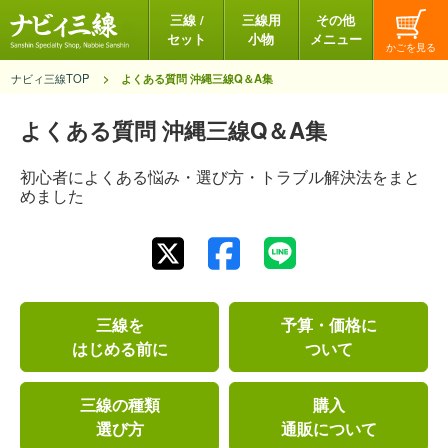
三線 /
三線用
その他
セット
小物
メニュー
ナビィ三線TOP
よくある質問 沖縄三線Q＆A集
よくある質問 沖縄三線Q＆A集
初心者によくある悩み・選び方・トラブル解決法をまと
めました
三線を
予算・価格に
はじめる前に
ついて
三線の種類
購入
選び方
通販について