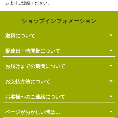
ム
よりご連絡ください。
ショップインフォメーション
送料について
単品のみの場合
配達日・時間帯について
各商品に記載の送料
となります。
送料には
梱包料
も含まれています。
配達日・配達時間帯のご指定は出来ません。
お届けまでの期間について
複数商品の場合
お届け先に投函される「ご不在連絡票」より再配達希
ショッピングカート画面にて合計の送料
をご確認頂け
望日・時間帯のご指定が可能ですので、こちらをご利
在庫がある場合
お支払方法について
ます。
用ください。
送料には
ご注文確認日より
梱包料
も含まれています。
3営業日以内
の発送となります。
お届け日は、発送日の翌日から中2日後になります。
※ショッピングカートの仕組み上、送料が正しく計算
代金引換（＋400円）
お客様へのご連絡について
離島の場合、上記以上にお時間がかかる場合がありま
されない場合があります。
す。
商品配送時に配送員にお支払い下さい。
※商品の組み合わせによっては別梱包となり、送料が
※三線の発送につきましては、後ほどお送りする「商
代金引換手数料（
400円
）が別途必要となります。
別途必要となる場合があります。
受注・確認・発送・修理など
ページがおかしい時は…
品発送予定」メールにてご確認ください。
※上記の際は、自動返信メール以降に改めて正しい送
銀行振込（先払い）
各発生日より
2営業日以内
にメール・お電話にてご連