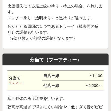
比屋根氏による最上級の塗り（特上の場合）を施しま
す。
スンチー塗り（透明塗り）と黒塗りが選べます。
音がビビる原因の１つであるトゥーイ（棹表面の反
り）の調整も行います。
（※塗り替えが前提の調整となります）
分当て（ブーアティー）
当店三線
1,100
分当て
１～２日
他店三線
2,200～
棹と胴体の角度調整を行います。
弦高が高過ぎて弾きにくい場合や、低すぎて音がビビ