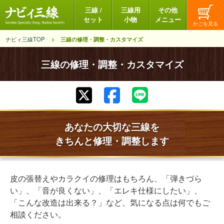
三線 /
三線用
その他
セット
小物
メニュー
ナビィ三線TOP
三線の修理・調整・カスタマイズ
三線の修理・調整・カスタマイズ
あなたの大切な三線を
きちんと修理・調整します
皮の張替えやカラクイの修理はもちろん、「弾きづら
い」、「音が良くない」、「エレキ仕様にしたい」、
「こんな改造は出来る？」など、気になる点は何でもご
相談ください。