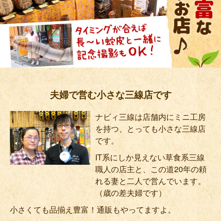
夫婦で営む小さな三線店です
ナビィ三線は店舗内にミニ工房
を持つ、とっても小さな三線店
です。
IT系にしか見えない草食系三線
職人の店主と、この道20年の頼
れる妻と二人で営んでいます。
（歳の差夫婦です）
小さくても品揃え豊富！通販もやってますよ。