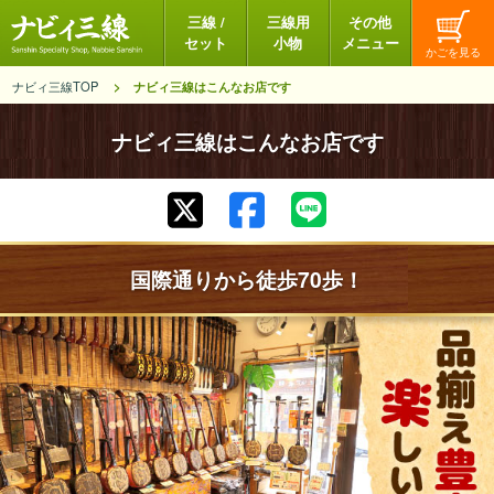
三線 /
三線用
その他
セット
小物
メニュー
ナビィ三線TOP
ナビィ三線はこんなお店です
ナビィ三線はこんなお店です
国際通りから徒歩70歩！