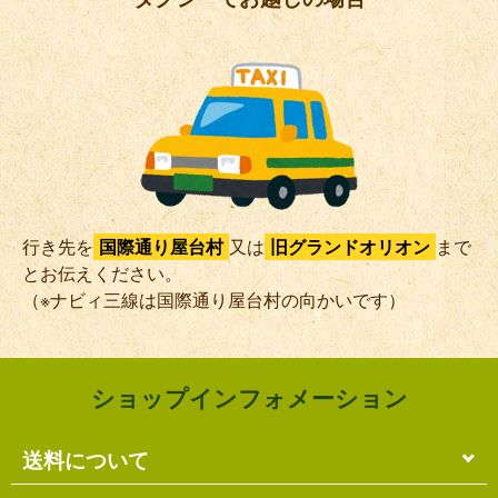
1
首里牧志線
4
新川おもろまち線
5
識名牧志線
9
小禄石嶺線（宇栄原経由）
9
小禄石嶺線（大嶺経由）
10
牧志新都心線
行き先を
国際通り屋台村
又は
旧グランドオリオン
まで
14
牧志開南循環線(開南廻り)
とお伝えください。
（※ナビィ三線は国際通り屋台村の向かいです）
15
寒川線
101
平和台安謝線
101
平和台安謝線（県庁南口経由）
ショップインフォメーション
市外線
送料について
系統番号
路線名