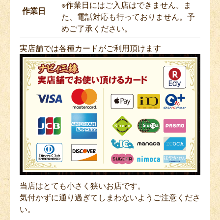
※作業日にはご入店はできません。ま
作業日
他にも「ツル」や「カメ」、さらに「ウシ」という名前まで。
た、電話対応も行っておりません。予
当時としては珍しい名前ではなかったのだそうです。
めご了承ください。
実店舗では各種カードがご利用頂けます
当店はとても小さく狭いお店です。
気付かずに通り過ぎてしまわないようご注意くださ
い。