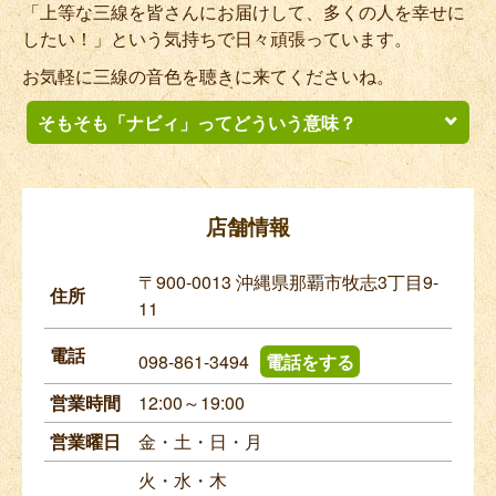
「上等な三線を皆さんにお届けして、多くの人を幸せに
したい！」という気持ちで日々頑張っています。
お気軽に三線の音色を聴きに来てくださいね。
そもそも「ナビィ」って
どういう意味？
店舗情報
〒900-0013
沖縄県那覇市牧志3丁目9-
住所
11
電話
098-861-3494
電話をする
「ナビィ」とは店主妻の祖母（オバー）の名前です。
沖縄本島の北部から船で30分の伊江島に住んでいました。
営業時間
12:00～19:00
「ナビィ」は「ナベ（鍋）」の沖縄方言での発音です。
営業曜日
金・土・日・月
その昔、沖縄の女性の名前には「食べ物に困らないように」との
思いから「ナベ」や「カマド」という名前が多く付けられまし
火・水・木
た。