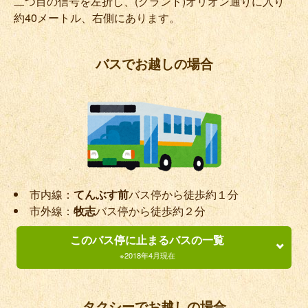
二つ目の信号を左折し、(グランド)オリオン通りに入り
約40メートル、右側にあります。
バスでお越しの場合
市内線：
てんぶす前
バス停から徒歩約１分
市外線：
牧志
バス停から徒歩約２分
このバス停に止まるバスの一覧
※2018年4月現在
市内線
タクシーでお越しの場合
系統番号
路線名