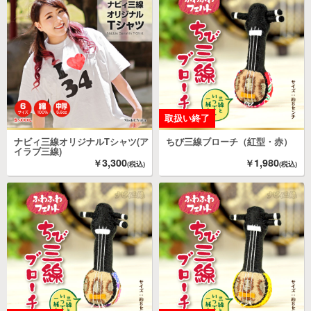
ナビィ三線オリジナルTシャツ(ア
ちび三線ブローチ（紅型・赤）
イラブ三線)
3,300
1,980