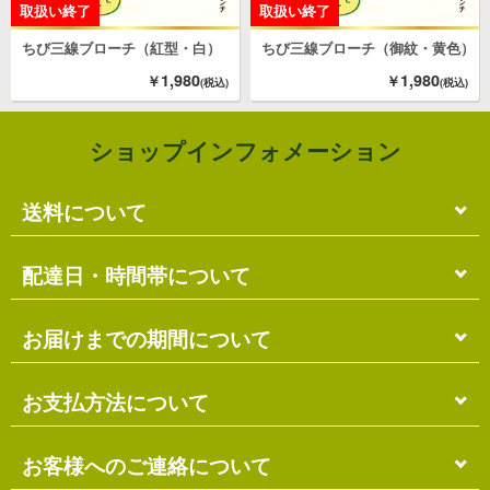
ちび三線ブローチ（紅型・白）
ちび三線ブローチ（御紋・黄色）
1,980
1,980
ショップインフォメーション
送料について
単品のみの場合
配達日・時間帯について
各商品に記載の送料
となります。
送料には
梱包料
も含まれています。
配達日・配達時間帯のご指定は出来ません。
お届けまでの期間について
複数商品の場合
お届け先に投函される「ご不在連絡票」より再配達希
ショッピングカート画面にて合計の送料
をご確認頂け
望日・時間帯のご指定が可能ですので、こちらをご利
在庫がある場合
お支払方法について
ます。
用ください。
送料には
ご注文確認日より
梱包料
も含まれています。
3営業日以内
の発送となります。
お届け日は、発送日の翌日から中2日後になります。
※ショッピングカートの仕組み上、送料が正しく計算
代金引換（＋400円）
お客様へのご連絡について
離島の場合、上記以上にお時間がかかる場合がありま
されない場合があります。
す。
商品配送時に配送員にお支払い下さい。