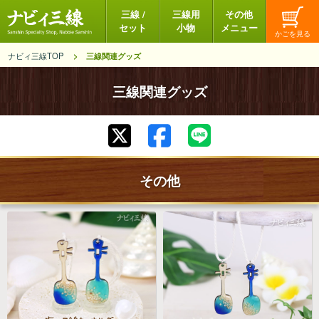
三線 /
三線用
その他
セット
小物
メニュー
ナビィ三線TOP
三線関連グッズ
三線関連グッズ
その他