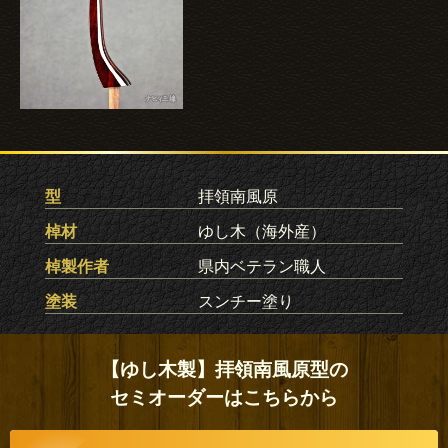
型
拝領南風原
棹材
ゆし木（海外産）
棹製作者
県内ベテラン職人
塗装
スンチー塗り
【ゆし木製】拝領南風原型の
セミオーダーはこちらから