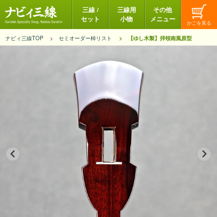
三線 /
三線用
その他
セット
小物
メニュー
ナビィ三線TOP
セミオーダー棹リスト
【ゆし木製】拝領南風原型