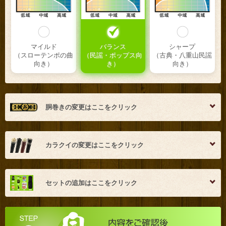
マイルド
バランス
シャープ
（スローテンポの曲
（民謡・ポップス向
（古典・八重山民謡
向き）
き）
向き）
胴巻きの変更はここをクリック
カラクイの変更はここをクリック
ドラゴン・赤地橙龍
ドラゴン・青地黄龍
蛇皮金襴・赤A
＋ 0円
＋ 0円
＋ 5616円
セットの追加はここをクリック
スイムディ
スイムディブラック
スイムディ紫檀
0円
0円
0円
金襴・菊花流水
ミンサー織り・えん
ミンサー織り・黄
＋ 0円
じ
＋ 0円
＋ 0円