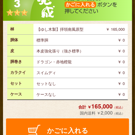
セットなし
シンプルセット
入門セット
＋ 3,240円
＋ 6,480円
梅
タートルWライン
十二角
0円
0円
0円
ミンサー織り・黒B
金襴・唐花
左御紋・青
＋ 0円
＋ 0円
＋ 0円
棹
【ゆし木製】拝領南風原型
165,000
胴体
標準胴
0
八角ライン
六角白帯
0円
0円
皮
本皮強化張り（強さ標準）
0
左御紋・えんじ
左御紋・黒
その他
＋ 0円
＋ 0円
（別途注文）
胴巻き
ドラゴン・赤地橙龍
0
カラクイ
スイムディ
0
その他の胴巻きにも変更できます！
セット
セットなし
0
三線と一緒にお好きな胴巻きをご注文くださ
ケース
ケースなし
0
い。
165,000
定価より若干お得に変更できます。
2,000
胴巻きのページはこちら