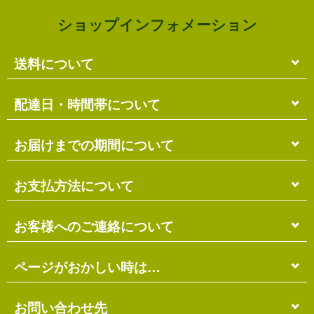
ショップインフォメーション
送料について
単品のみの場合
配達日・時間帯について
各商品に記載の送料
となります。
送料には
梱包料
も含まれています。
配達日・配達時間帯のご指定は出来ません。
お届けまでの期間について
複数商品の場合
お届け先に投函される「ご不在連絡票」より再配達希
ショッピングカート画面にて合計の送料
をご確認頂け
望日・時間帯のご指定が可能ですので、こちらをご利
在庫がある場合
お支払方法について
ます。
用ください。
送料には
ご注文確認日より
梱包料
も含まれています。
3営業日以内
の発送となります。
お届け日は、発送日の翌日から中2日後になります。
※ショッピングカートの仕組み上、送料が正しく計算
代金引換（＋400円）
お客様へのご連絡について
離島の場合、上記以上にお時間がかかる場合がありま
されない場合があります。
す。
商品配送時に配送員にお支払い下さい。
※商品の組み合わせによっては別梱包となり、送料が
※三線の発送につきましては、後ほどお送りする「商
代金引換手数料（
400円
）が別途必要となります。
別途必要となる場合があります。
受注・確認・発送・修理など
ページがおかしい時は…
品発送予定」メールにてご確認ください。
※上記の際は、自動返信メール以降に改めて正しい送
銀行振込（先払い）
各発生日より
2営業日以内
にメール・お電話にてご連
料をお知らせします。
在庫切れの場合
絡いたします。
先払い
にて指定口座へお振り込み下さい。
当店のホームページは店主がHTMLとCSSを手打ちで
お問い合わせ先
別途、納期のご連絡をさせていただきます。
※定休日にはご連絡を行っておりません。予めご了承
口座は
琉球銀行のみ
となっております。