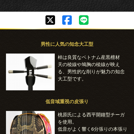
男性に人気の知念大工型
棹は良質なベトナム産黒檀材
天の稜線や鳩胸の稜線が映え
る、男性的な削りが魅力の知念
大工型です。
低音域重視の皮張り
桃原氏による西平開鐘型チーガ
を使用。
低音がよく響く6分張りの本張り