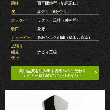
胴体
西平開鐘型（桃原栄仁）
皮
本張り（6分張り）
カラクイ
ラクト、黒檀（仲村勲）
歌口
象牙
ティーガー
高級シルク刺繍（福田八直幸）
皮張り
組立
ナビィ三線
仕上
高い品質を生み出す各部へのこだわり
ナビィ三線10のこだわりポイント