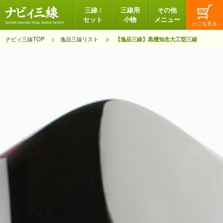
三線 /
三線用
その他
セット
小物
メニュー
ナビィ三線TOP
逸品三線リスト
【逸品三線】黒檀知念大工型三線