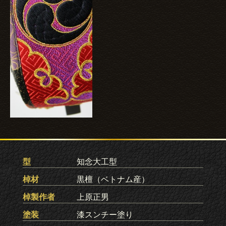
型
知念大工型
棹材
黒檀（ベトナム産）
棹製作者
上原正男
塗装
漆スンチー塗り