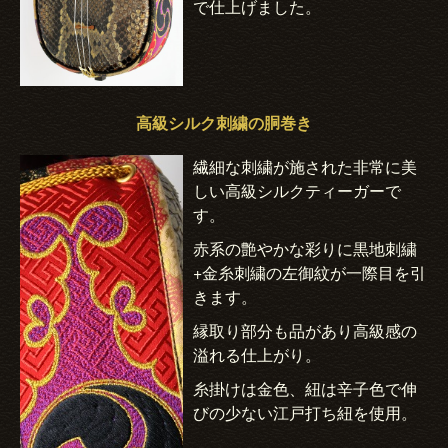
で仕上げました。
高級シルク刺繍の胴巻き
繊細な刺繍が施された非常に美
しい高級シルクティーガーで
す。
赤系の艶やかな彩りに黒地刺繍
+金糸刺繍の左御紋が一際目を引
きます。
縁取り部分も品があり高級感の
溢れる仕上がり。
糸掛けは金色、紐は辛子色で伸
びの少ない江戸打ち紐を使用。