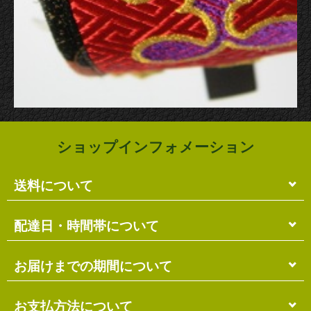
ショップインフォメーション
送料について
単品のみの場合
配達日・時間帯について
各商品に記載の送料
となります。
送料には
梱包料
も含まれています。
配達日・配達時間帯のご指定は出来ません。
お届けまでの期間について
複数商品の場合
お届け先に投函される「ご不在連絡票」より再配達希
ショッピングカート画面にて合計の送料
をご確認頂け
望日・時間帯のご指定が可能ですので、こちらをご利
在庫がある場合
お支払方法について
ます。
用ください。