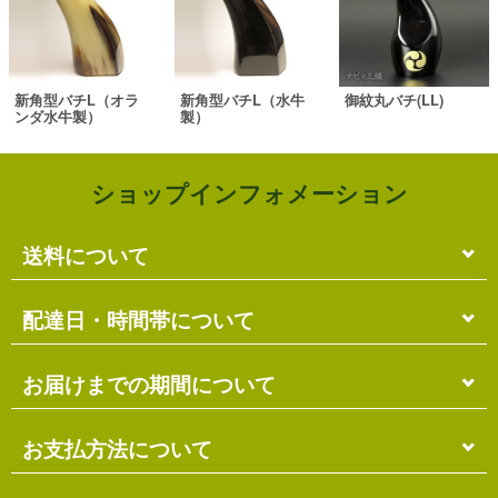
新角型バチL（オラ
新角型バチL（水牛
御紋丸バチ(LL)
ンダ水牛製）
製）
ショップインフォメーション
送料について
単品のみの場合
配達日・時間帯について
各商品に記載の送料
となります。
送料には
梱包料
も含まれています。
配達日・配達時間帯のご指定は出来ません。
お届けまでの期間について
複数商品の場合
お届け先に投函される「ご不在連絡票」より再配達希
ショッピングカート画面にて合計の送料
をご確認頂け
望日・時間帯のご指定が可能ですので、こちらをご利
在庫がある場合
お支払方法について
ます。
用ください。
送料には
ご注文確認日より
梱包料
も含まれています。
3営業日以内
の発送となります。
お届け日は、発送日の翌日から中2日後になります。