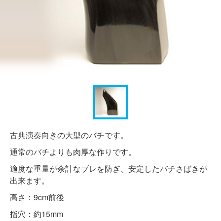
古典演奏向きの大型のバチです。
通常のバチよりも肉厚な作りです。
適度な重量が余計なブレを防ぎ、安定したバチさばきが
出来ます。
高さ：9cm前後
指穴：約15mm