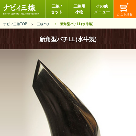
三線 /
三線用
その他
セット
小物
メニュー
ナビィ三線TOP
三線バチ
新角型バチLL(水牛製)
新角型バチLL(水牛製)