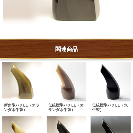
関連商品
新角型バチLL（オラ
伝統標準バチLL（オ
伝統標準バチLL（水
ンダ水牛製）
ランダ水牛製）
牛製）