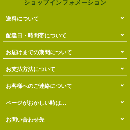
ショップインフォメーション
送料について
単品のみの場合
配達日・時間帯について
各商品に記載の送料
となります。
送料には
梱包料
も含まれています。
配達日・配達時間帯のご指定は出来ません。
お届けまでの期間について
複数商品の場合
お届け先に投函される「ご不在連絡票」より再配達希
ショッピングカート画面にて合計の送料
をご確認頂け
望日・時間帯のご指定が可能ですので、こちらをご利
在庫がある場合
お支払方法について
ます。
用ください。
送料には
ご注文確認日より
梱包料
も含まれています。
3営業日以内
の発送となります。
お届け日は、発送日の翌日から中2日後になります。
※ショッピングカートの仕組み上、送料が正しく計算
代金引換（＋400円）
お客様へのご連絡について
離島の場合、上記以上にお時間がかかる場合がありま
されない場合があります。
す。
商品配送時に配送員にお支払い下さい。
※商品の組み合わせによっては別梱包となり、送料が
※三線の発送につきましては、後ほどお送りする「商
代金引換手数料（
400円
）が別途必要となります。
別途必要となる場合があります。
受注・確認・発送・修理など
ページがおかしい時は…
品発送予定」メールにてご確認ください。
※上記の際は、自動返信メール以降に改めて正しい送
銀行振込（先払い）
各発生日より
2営業日以内
にメール・お電話にてご連
料をお知らせします。
在庫切れの場合
絡いたします。
先払い
にて指定口座へお振り込み下さい。
当店のホームページは店主がHTMLとCSSを手打ちで
お問い合わせ先
別途、納期のご連絡をさせていただきます。
※定休日にはご連絡を行っておりません。予めご了承
口座は
琉球銀行のみ
となっております。
作ったページのため…
ください。
※ゆうちょ銀行でのお取り扱いは出来ません