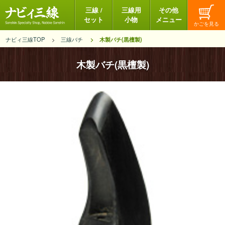
三線 /
三線用
その他
セット
小物
メニュー
ナビィ三線TOP
三線バチ
木製バチ(黒檀製)
木製バチ(黒檀製)