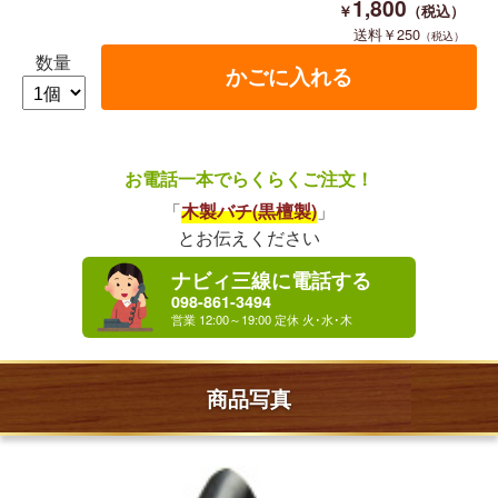
1,800
250
数量
お電話一本でらくらくご注文！
「
木製バチ(黒檀製)
」
とお伝えください
ナビィ三線に電話する
098-861-3494
商品写真