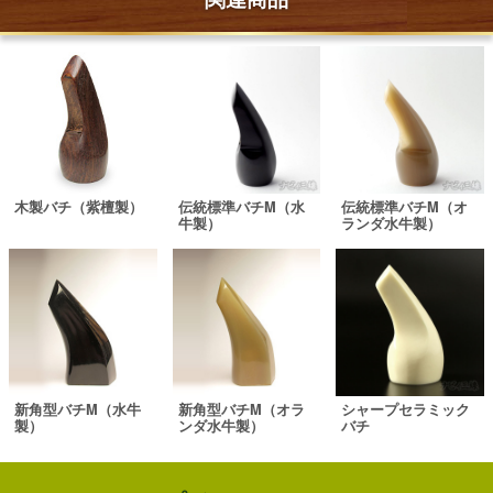
木製バチ（紫檀製）
伝統標準バチM（水
伝統標準バチM（オ
牛製）
ランダ水牛製）
新角型バチM（水牛
新角型バチM（オラ
シャープセラミック
製）
ンダ水牛製）
バチ