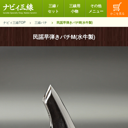
三線 /
三線用
その他
セット
小物
メニュー
ナビィ三線TOP
三線バチ
民謡早弾きバチM(水牛製)
民謡早弾きバチM(水牛製)