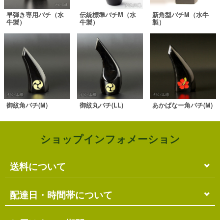
早弾き専用バチ（水
伝統標準バチM（水
新角型バチM（水牛
牛製）
牛製）
製）
御紋角バチ(M)
御紋丸バチ(LL)
あかばなー角バチ(M)
ショップインフォメーション
送料について
単品のみの場合
配達日・時間帯について
各商品に記載の送料
となります。
送料には
梱包料
も含まれています。