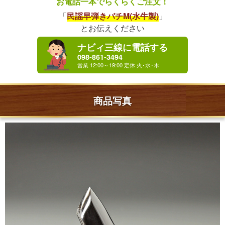
お電話一本でらくらくご注文！
「
民謡早弾きバチM(水牛製)
」
とお伝えください
ナビィ三線に電話する
098-861-3494
商品写真