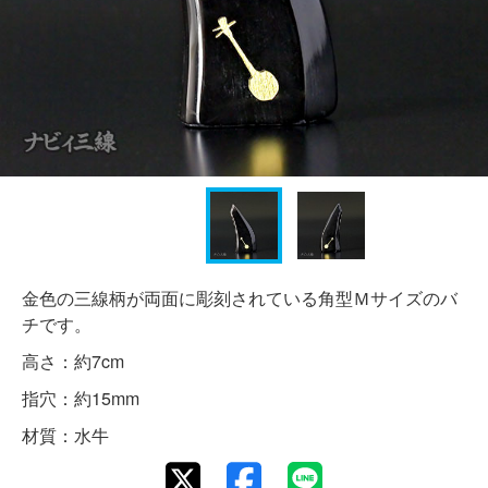
金色の三線柄が両面に彫刻されている角型Ｍサイズのバ
チです。
高さ：約7cm
指穴：約15mm
材質：水牛