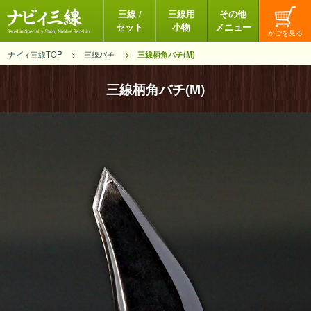
三線 /
三線用
その他
セット
小物
メニュー
ナビィ三線TOP
三線バチ
三線柄角バチ(M)
三線柄角バチ(M)