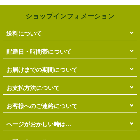
ショップインフォメーション
送料について
単品のみの場合
配達日・時間帯について
各商品に記載の送料
となります。
送料には
梱包料
も含まれています。
配達日・配達時間帯のご指定は出来ません。
お届けまでの期間について
複数商品の場合
お届け先に投函される「ご不在連絡票」より再配達希
ショッピングカート画面にて合計の送料
をご確認頂け
望日・時間帯のご指定が可能ですので、こちらをご利
在庫がある場合
お支払方法について
ます。
用ください。
送料には
ご注文確認日より
梱包料
も含まれています。
3営業日以内
の発送となります。
お届け日は、発送日の翌日から中2日後になります。
※ショッピングカートの仕組み上、送料が正しく計算
代金引換（＋400円）
お客様へのご連絡について
離島の場合、上記以上にお時間がかかる場合がありま
されない場合があります。
す。
商品配送時に配送員にお支払い下さい。
※商品の組み合わせによっては別梱包となり、送料が
※三線の発送につきましては、後ほどお送りする「商
代金引換手数料（
400円
）が別途必要となります。
別途必要となる場合があります。
受注・確認・発送・修理など
ページがおかしい時は…
品発送予定」メールにてご確認ください。
※上記の際は、自動返信メール以降に改めて正しい送
銀行振込（先払い）
各発生日より
2営業日以内
にメール・お電話にてご連
料をお知らせします。
在庫切れの場合
絡いたします。
先払い
にて指定口座へお振り込み下さい。