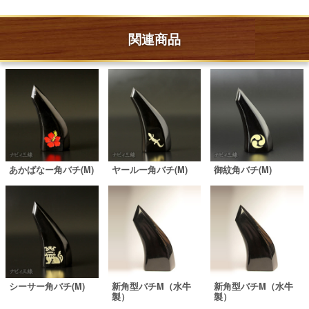
関連商品
あかばなー角バチ(M)
ヤールー角バチ(M)
御紋角バチ(M)
シーサー角バチ(M)
新角型バチM（水牛
新角型バチM（水牛
製）
製）