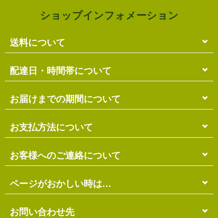
ショップインフォメーション
送料について
単品のみの場合
配達日・時間帯について
各商品に記載の送料
となります。
送料には
梱包料
も含まれています。
配達日・配達時間帯のご指定は出来ません。
お届けまでの期間について
複数商品の場合
お届け先に投函される「ご不在連絡票」より再配達希
ショッピングカート画面にて合計の送料
をご確認頂け
望日・時間帯のご指定が可能ですので、こちらをご利
在庫がある場合
お支払方法について
ます。
用ください。
送料には
ご注文確認日より
梱包料
も含まれています。
3営業日以内
の発送となります。
お届け日は、発送日の翌日から中2日後になります。
※ショッピングカートの仕組み上、送料が正しく計算
代金引換（＋400円）
お客様へのご連絡について
離島の場合、上記以上にお時間がかかる場合がありま
されない場合があります。
す。
商品配送時に配送員にお支払い下さい。
※商品の組み合わせによっては別梱包となり、送料が
※三線の発送につきましては、後ほどお送りする「商
代金引換手数料（
400円
）が別途必要となります。
別途必要となる場合があります。
受注・確認・発送・修理など
ページがおかしい時は…
品発送予定」メールにてご確認ください。
※上記の際は、自動返信メール以降に改めて正しい送
銀行振込（先払い）
各発生日より
2営業日以内
にメール・お電話にてご連
料をお知らせします。
在庫切れの場合
絡いたします。
先払い
にて指定口座へお振り込み下さい。
当店のホームページは店主がHTMLとCSSを手打ちで
お問い合わせ先
別途、納期のご連絡をさせていただきます。
※定休日にはご連絡を行っておりません。予めご了承
口座は
琉球銀行のみ
となっております。