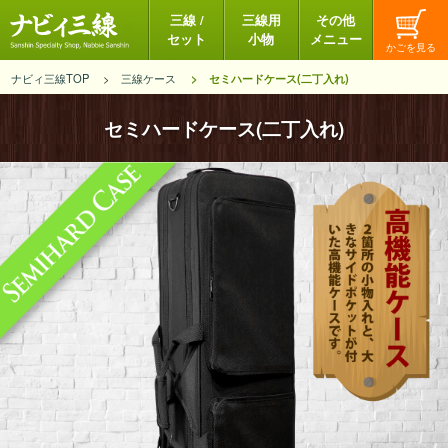
三線 /
三線用
その他
セット
小物
メニュー
ナビィ三線TOP
三線ケース
セミハードケース(二丁入れ)
セミハードケース(二丁入れ)