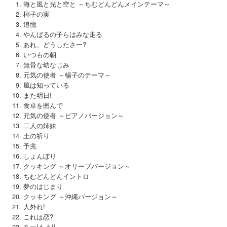
海と風と光と空と ～ちむどんどんメインテーマ～
椰子の実
追憶
やんばるの子らはみな走る
あれ、どうしたさー?
いつもの朝
無骨な幼なじみ
元気の使者 ～暢子のテーマ～
風は知っている
また明日!
食卓を囲んで
元気の使者 ～ピアノバージョン～
二人の姉妹
土の祈り
予兆
しょんぼり
クッキング ～オリーブバージョン～
ちむどんどんイントロ
夢のはじまり
クッキング ～沖縄バージョン～
大外れ!
これは恋?
あー!もう!!