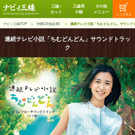
三線 /
三線用
その他
セット
小物
メニュー
ナビィ三線TOP
沖縄CD(仮設置)
連続テレビ小説「ちむどんどん」サウンド
連続テレビ小説「ちむどんどん」サウンドトラッ
ク