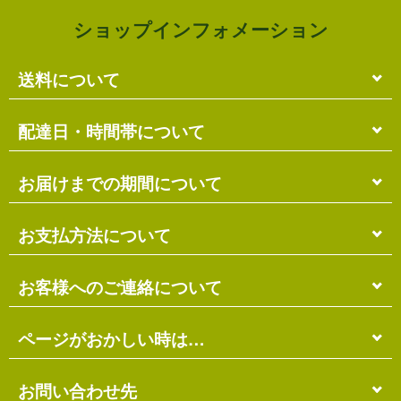
ショップインフォメーション
送料について
単品のみの場合
配達日・時間帯について
各商品に記載の送料
となります。
送料には
梱包料
も含まれています。
配達日・配達時間帯のご指定は出来ません。
お届けまでの期間について
複数商品の場合
お届け先に投函される「ご不在連絡票」より再配達希
ショッピングカート画面にて合計の送料
をご確認頂け
望日・時間帯のご指定が可能ですので、こちらをご利
在庫がある場合
お支払方法について
ます。
用ください。
送料には
ご注文確認日より
梱包料
も含まれています。
3営業日以内
の発送となります。
お届け日は、発送日の翌日から中2日後になります。
※ショッピングカートの仕組み上、送料が正しく計算
代金引換（＋400円）
お客様へのご連絡について
離島の場合、上記以上にお時間がかかる場合がありま
されない場合があります。
す。
商品配送時に配送員にお支払い下さい。
※商品の組み合わせによっては別梱包となり、送料が
※三線の発送につきましては、後ほどお送りする「商
代金引換手数料（
400円
）が別途必要となります。
別途必要となる場合があります。
受注・確認・発送・修理など
ページがおかしい時は…
品発送予定」メールにてご確認ください。
※上記の際は、自動返信メール以降に改めて正しい送
銀行振込（先払い）
各発生日より
2営業日以内
にメール・お電話にてご連
料をお知らせします。
在庫切れの場合
絡いたします。
先払い
にて指定口座へお振り込み下さい。
当店のホームページは店主がHTMLとCSSを手打ちで
お問い合わせ先
別途、納期のご連絡をさせていただきます。
※定休日にはご連絡を行っておりません。予めご了承
口座は
琉球銀行のみ
となっております。