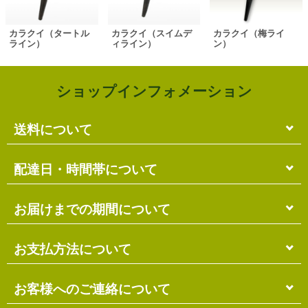
カラクイ（タートル
カラクイ（スイムデ
カラクイ（梅ライ
ライン）
ィライン）
ン）
ショップインフォメーション
送料について
単品のみの場合
配達日・時間帯について
各商品に記載の送料
となります。
送料には
梱包料
も含まれています。
配達日・配達時間帯のご指定は出来ません。
お届けまでの期間について
複数商品の場合
お届け先に投函される「ご不在連絡票」より再配達希
ショッピングカート画面にて合計の送料
をご確認頂け
望日・時間帯のご指定が可能ですので、こちらをご利
在庫がある場合
お支払方法について
ます。
用ください。
送料には
ご注文確認日より
梱包料
も含まれています。
3営業日以内
の発送となります。
お届け日は、発送日の翌日から中2日後になります。
※ショッピングカートの仕組み上、送料が正しく計算
代金引換（＋400円）
お客様へのご連絡について
離島の場合、上記以上にお時間がかかる場合がありま
されない場合があります。
す。
商品配送時に配送員にお支払い下さい。
※商品の組み合わせによっては別梱包となり、送料が