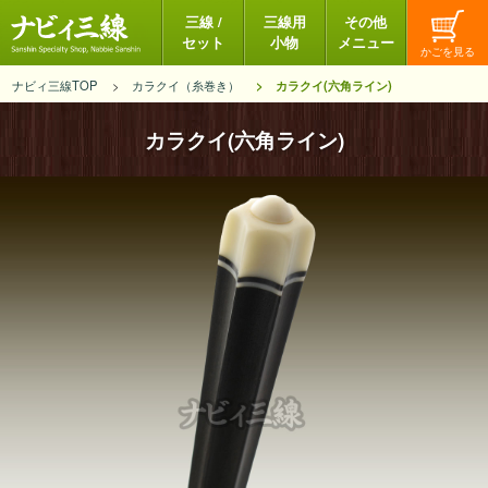
三線 /
三線用
その他
セット
小物
メニュー
ナビィ三線TOP
カラクイ（糸巻き）
カラクイ(六角ライン)
カラクイ(六角ライン)