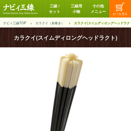
三線 /
三線用
その他
セット
小物
メニュー
ナビィ三線TOP
カラクイ（糸巻き）
カラクイ(スイムディロングヘッドラク
カラクイ(スイムディロングヘッドラクト)