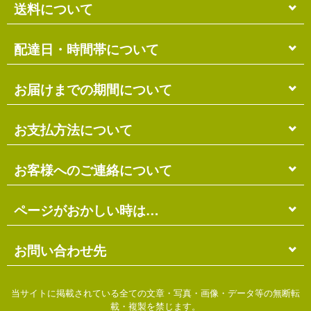
送料について
単品のみの場合
配達日・時間帯について
各商品に記載の送料
となります。
送料には
梱包料
も含まれています。
配達日・配達時間帯のご指定は出来ません。
お届けまでの期間について
複数商品の場合
お届け先に投函される「ご不在連絡票」より再配達希
ショッピングカート画面にて合計の送料
をご確認頂け
望日・時間帯のご指定が可能ですので、こちらをご利
在庫がある場合
お支払方法について
ます。
用ください。
送料には
ご注文確認日より
梱包料
も含まれています。
3営業日以内
の発送となります。
お届け日は、発送日の翌日から中2日後になります。
※ショッピングカートの仕組み上、送料が正しく計算
代金引換（＋400円）
お客様へのご連絡について
離島の場合、上記以上にお時間がかかる場合がありま
されない場合があります。
す。
商品配送時に配送員にお支払い下さい。
※商品の組み合わせによっては別梱包となり、送料が
※三線の発送につきましては、後ほどお送りする「商
代金引換手数料（
400円
）が別途必要となります。
別途必要となる場合があります。
受注・確認・発送・修理など
ページがおかしい時は…
品発送予定」メールにてご確認ください。
※上記の際は、自動返信メール以降に改めて正しい送
銀行振込（先払い）
各発生日より
2営業日以内
にメール・お電話にてご連
料をお知らせします。
在庫切れの場合
絡いたします。
先払い
にて指定口座へお振り込み下さい。
当店のホームページは店主がHTMLとCSSを手打ちで
お問い合わせ先
別途、納期のご連絡をさせていただきます。
※定休日にはご連絡を行っておりません。予めご了承
口座は
琉球銀行のみ
となっております。
作ったページのため…
ください。
※ゆうちょ銀行でのお取り扱いは出来ません
振込手数料は
お客様ご負担
となります。
価格の間違い
ご不明な点がございましたら、下記までお問い合わせ
当サイトに掲載されている全ての文章・写真・画像・データ等の無断転
ご入金日の翌営業日に入金確認となります。
リンク切れ
ください。
載・複製を禁じます。
お急ぎの場合は「代金引換」をお選びください。