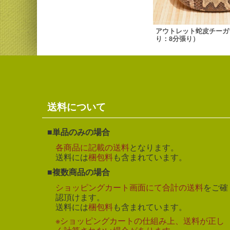
アウトレット蛇皮チーガ
り：8分張り）
送料について
単品のみの場合
各商品に記載の送料
となります。
送料には
梱包料
も含まれています。
複数商品の場合
ショッピングカート画面にて合計の送料
をご確
認頂けます。
送料には
梱包料
も含まれています。
※ショッピングカートの仕組み上、送料が正し