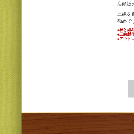
店頭販
三線を
勧めで
※棹と組
※三線製
※アウト