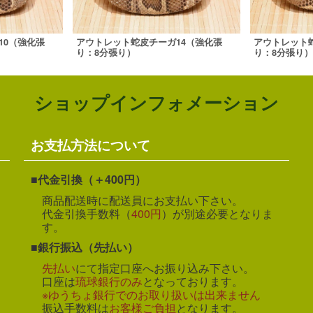
10（強化張
アウトレット蛇皮チーガ14（強化張
アウトレット
り：8分張り）
り：8分張り）
ショップインフォメーション
お支払方法について
代金引換（＋400円）
商品配送時に配送員にお支払い下さい。
代金引換手数料（
400円
）が別途必要となりま
す。
銀行振込（先払い）
先払い
にて指定口座へお振り込み下さい。
口座は
琉球銀行のみ
となっております。
※ゆうちょ銀行でのお取り扱いは出来ません
振込手数料は
お客様ご負担
となります。