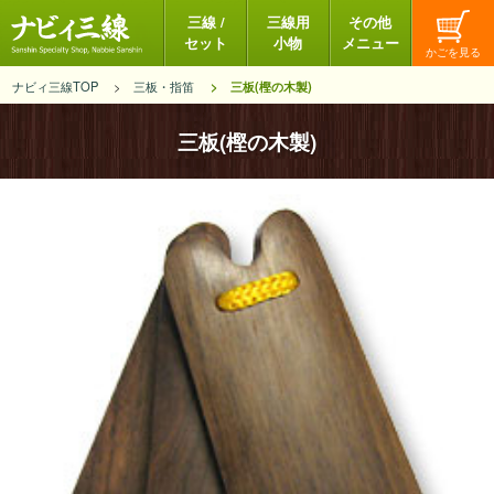
三線 /
三線用
その他
セット
小物
メニュー
ナビィ三線TOP
三板・指笛
三板(樫の木製)
三板(樫の木製)