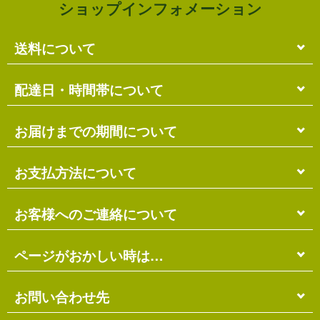
ショップインフォメーション
送料について
単品のみの場合
配達日・時間帯について
各商品に記載の送料
となります。
送料には
梱包料
も含まれています。
配達日・配達時間帯のご指定は出来ません。
お届けまでの期間について
複数商品の場合
お届け先に投函される「ご不在連絡票」より再配達希
ショッピングカート画面にて合計の送料
をご確認頂け
望日・時間帯のご指定が可能ですので、こちらをご利
在庫がある場合
お支払方法について
ます。
用ください。
送料には
ご注文確認日より
梱包料
も含まれています。
3営業日以内
の発送となります。
お届け日は、発送日の翌日から中2日後になります。
※ショッピングカートの仕組み上、送料が正しく計算
代金引換（＋400円）
お客様へのご連絡について
離島の場合、上記以上にお時間がかかる場合がありま
されない場合があります。
す。
商品配送時に配送員にお支払い下さい。
※商品の組み合わせによっては別梱包となり、送料が
※三線の発送につきましては、後ほどお送りする「商
代金引換手数料（
400円
）が別途必要となります。
別途必要となる場合があります。
受注・確認・発送・修理など
ページがおかしい時は…
品発送予定」メールにてご確認ください。
※上記の際は、自動返信メール以降に改めて正しい送
銀行振込（先払い）
各発生日より
2営業日以内
にメール・お電話にてご連
料をお知らせします。
在庫切れの場合
絡いたします。
先払い
にて指定口座へお振り込み下さい。
当店のホームページは店主がHTMLとCSSを手打ちで
お問い合わせ先
別途、納期のご連絡をさせていただきます。
※定休日にはご連絡を行っておりません。予めご了承
口座は
琉球銀行のみ
となっております。
作ったページのため…
ください。
※ゆうちょ銀行でのお取り扱いは出来ません