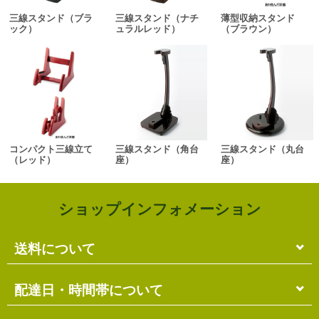
三線スタンド（ブラ
三線スタンド（ナチ
薄型収納スタンド
ック）
ュラルレッド）
（ブラウン）
コンパクト三線立て
三線スタンド（角台
三線スタンド（丸台
（レッド）
座）
座）
ショップインフォメーション
送料について
単品のみの場合
配達日・時間帯について
各商品に記載の送料
となります。
送料には
梱包料
も含まれています。