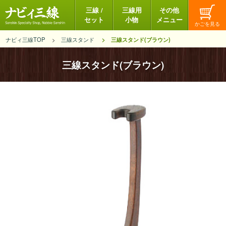
三線 /
三線用
その他
セット
小物
メニュー
ナビィ三線TOP
三線スタンド
三線スタンド(ブラウン)
三線スタンド(ブラウン)