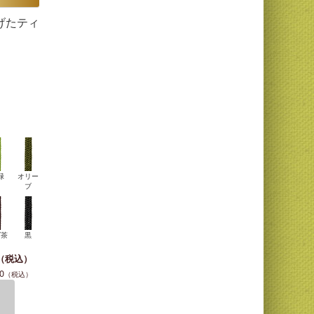
げたティ
緑
オリー
ブ
げ茶
黒
0