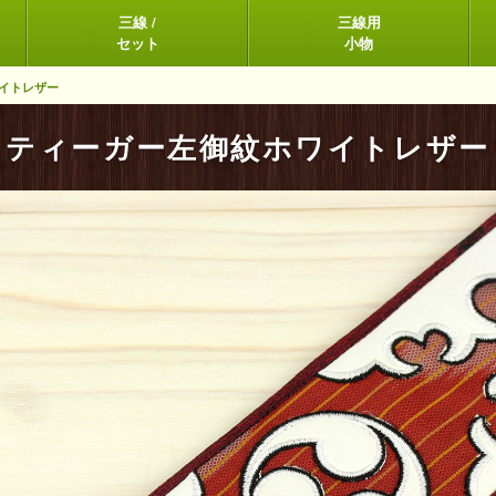
三線 /
三線用
セット
小物
イトレザー
ティーガー左御紋ホワイトレザー