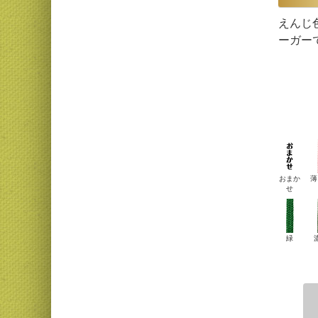
えんじ
ーガー
おまか
薄
せ
緑