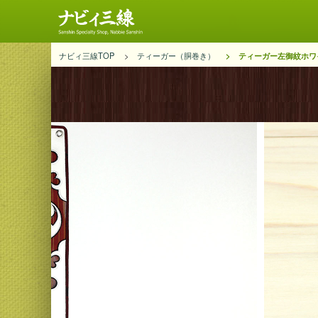
ナビィ三線TOP
ティーガー（胴巻き）
ティーガー左御紋ホワ