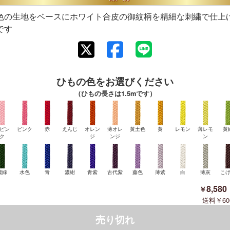
色の生地をベースにホワイト合皮の御紋柄を精細な刺繍で仕上
です
ひもの色をお選びください
（ひもの長さは1.5mです）
ピン
ピンク
赤
えんじ
オレン
薄オレ
黄土色
黄
レモン
薄レモ
黄
ク
ジ
ンジ
ン
濃緑
水色
青
濃紺
青紫
古代紫
藤色
薄紫
白
薄灰
こ
8,580
60