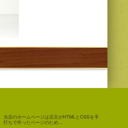
当店のホームページは店主がHTMLとCSSを手
打ちで作ったページのため…