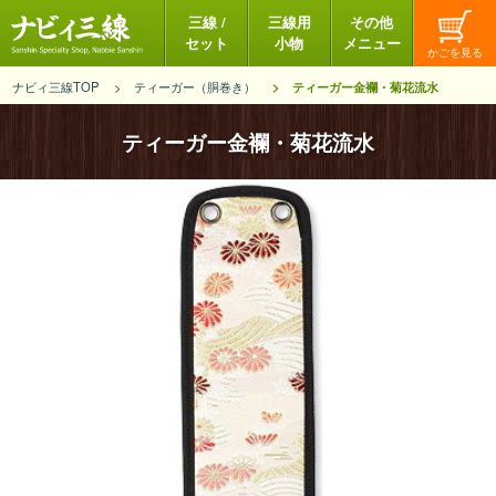
三線 /
三線用
その他
セット
小物
メニュー
ナビィ三線TOP
ティーガー（胴巻き）
ティーガー金襴・菊花流水
ティーガー金襴・菊花流水