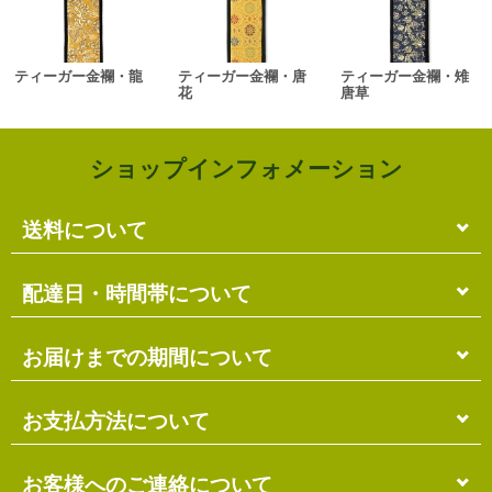
ティーガー金襴・龍
ティーガー金襴・唐
ティーガー金襴・雉
花
唐草
ショップインフォメーション
送料について
単品のみの場合
配達日・時間帯について
各商品に記載の送料
となります。
送料には
梱包料
も含まれています。
配達日・配達時間帯のご指定は出来ません。
お届けまでの期間について
複数商品の場合
お届け先に投函される「ご不在連絡票」より再配達希
ショッピングカート画面にて合計の送料
をご確認頂け
望日・時間帯のご指定が可能ですので、こちらをご利
在庫がある場合
お支払方法について
ます。
用ください。
送料には
ご注文確認日より
梱包料
も含まれています。
3営業日以内
の発送となります。
お届け日は、発送日の翌日から中2日後になります。
※ショッピングカートの仕組み上、送料が正しく計算
代金引換（＋400円）
お客様へのご連絡について
離島の場合、上記以上にお時間がかかる場合がありま