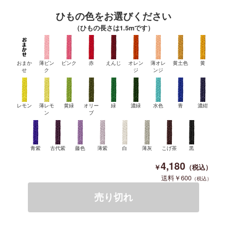
ひもの色をお選びください
（ひもの長さは1.5mです）
おまか
薄ピン
ピンク
赤
えんじ
オレン
薄オレ
黄土色
黄
せ
ク
ジ
ンジ
レモン
薄レモ
黄緑
オリー
緑
濃緑
水色
青
濃紺
ン
ブ
青紫
古代紫
藤色
薄紫
白
薄灰
こげ茶
黒
4,180
600