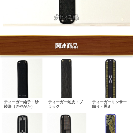
関連商品
ティーガー綸子・紗
ティーガー蛇皮・ブ
ティーガーミンサー
綾形（さやがた）
ラック
織り・黒B