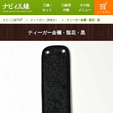
三線 /
三線用
その他
セット
小物
メニュー
ナビィ三線TOP
ティーガー（胴巻き）
ティーガー金襴・龍花・黒
ティーガー金襴・龍花・黒