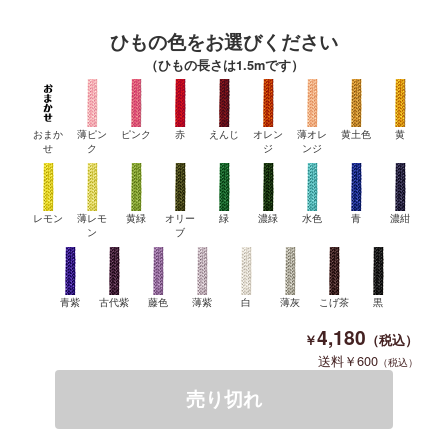
ひもの色をお選びください
（ひもの長さは1.5mです）
おまか
薄ピン
ピンク
赤
えんじ
オレン
薄オレ
黄土色
黄
せ
ク
ジ
ンジ
レモン
薄レモ
黄緑
オリー
緑
濃緑
水色
青
濃紺
ン
ブ
青紫
古代紫
藤色
薄紫
白
薄灰
こげ茶
黒
4,180
600