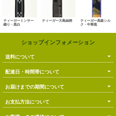
ティーガーミンサー
ティーガー大島紬柄
ティーガー高級シル
織り・黒白
ク・中華黒
ショップインフォメーション
送料について
単品のみの場合
配達日・時間帯について
各商品に記載の送料
となります。
送料には
梱包料
も含まれています。
配達日・配達時間帯のご指定は出来ません。
お届けまでの期間について
複数商品の場合
お届け先に投函される「ご不在連絡票」より再配達希
ショッピングカート画面にて合計の送料
をご確認頂け
望日・時間帯のご指定が可能ですので、こちらをご利
在庫がある場合
お支払方法について
ます。
用ください。
送料には
ご注文確認日より
梱包料
も含まれています。
3営業日以内
の発送となります。
お届け日は、発送日の翌日から中2日後になります。
※ショッピングカートの仕組み上、送料が正しく計算
代金引換（＋400円）