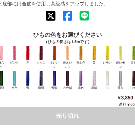
と底部には合皮を使用し高級感をアップしました。
ひもの色をお選びください
（ひもの長さは1.5mです）
ピン
ピンク
赤
えんじ
オレン
薄オレ
黄土色
黄
レモン
薄レモ
黄
ク
ジ
ンジ
ン
濃緑
水色
青
濃紺
青紫
古代紫
藤色
薄紫
白
薄灰
こ
3,850
60