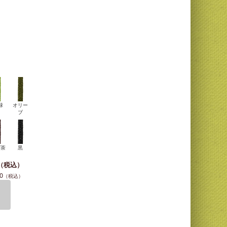
緑
オリー
ブ
げ茶
黒
0