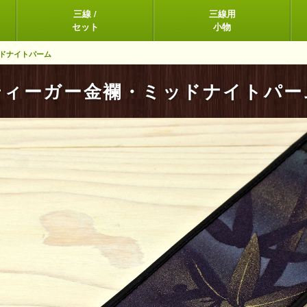
三線 /
三線用
セット
小物
ドナイトパーム
ティーガー金襴・ミッドナイトパー