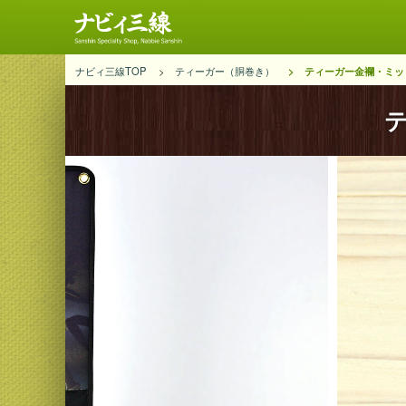
ナビィ三線TOP
ティーガー（胴巻き）
ティーガー金襴・ミッ