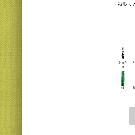
縁取り
おまか
薄
せ
緑