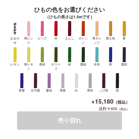
ひもの色をお選びください
（ひもの長さは1.5mです）
おまか
薄ピン
ピンク
赤
えんじ
オレン
薄オレ
黄土色
黄
せ
ク
ジ
ンジ
レモン
薄レモ
黄緑
オリー
緑
濃緑
水色
青
濃紺
ン
ブ
青紫
古代紫
藤色
薄紫
白
薄灰
こげ茶
黒
15,180
600