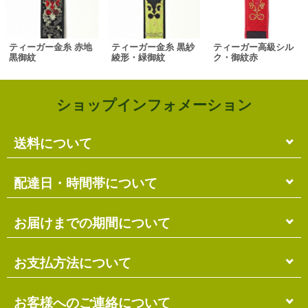
ティーガー金糸 赤地
ティーガー金糸 黒紗
ティーガー高級シル
黒御紋
綾形・緑御紋
ク・御紋赤
ショップインフォメーション
送料について
単品のみの場合
配達日・時間帯について
各商品に記載の送料
となります。
送料には
梱包料
も含まれています。
配達日・配達時間帯のご指定は出来ません。
お届けまでの期間について
複数商品の場合
お届け先に投函される「ご不在連絡票」より再配達希
ショッピングカート画面にて合計の送料
をご確認頂け
望日・時間帯のご指定が可能ですので、こちらをご利
在庫がある場合
お支払方法について
ます。
用ください。
送料には
ご注文確認日より
梱包料
も含まれています。
3営業日以内
の発送となります。
お届け日は、発送日の翌日から中2日後になります。
※ショッピングカートの仕組み上、送料が正しく計算
代金引換（＋400円）
お客様へのご連絡について
離島の場合、上記以上にお時間がかかる場合がありま