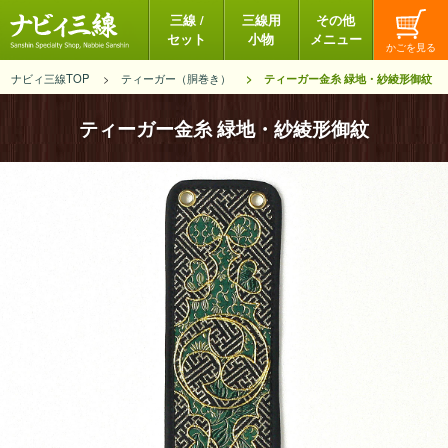
三線 /
三線用
その他
セット
小物
メニュー
ナビィ三線TOP
ティーガー（胴巻き）
ティーガー金糸 緑地・紗綾形御紋
ティーガー金糸 緑地・紗綾形御紋