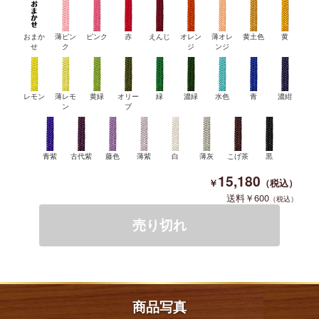
おまか
薄ピン
ピンク
赤
えんじ
オレン
薄オレ
黄土色
黄
せ
ク
ジ
ンジ
レモン
薄レモ
黄緑
オリー
緑
濃緑
水色
青
濃紺
ン
ブ
青紫
古代紫
藤色
薄紫
白
薄灰
こげ茶
黒
15,180
600
商品写真