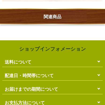
関連商品
ショップインフォメーション
送料について
単品のみの場合
配達日・時間帯について
各商品に記載の送料
となります。
送料には
梱包料
も含まれています。
配達日・配達時間帯のご指定は出来ません。
お届けまでの期間について
複数商品の場合
お届け先に投函される「ご不在連絡票」より再配達希
ショッピングカート画面にて合計の送料
をご確認頂け
望日・時間帯のご指定が可能ですので、こちらをご利
在庫がある場合
お支払方法について
ます。
用ください。