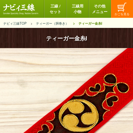
三線 /
三線用
その他
セット
小物
メニュー
ナビィ三線TOP
ティーガー（胴巻き）
ティーガー金糸I
ティーガー金糸I