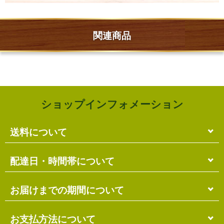
関連商品
ショップインフォメーション
送料について
単品のみの場合
配達日・時間帯について
各商品に記載の送料
となります。
送料には
梱包料
も含まれています。
配達日・配達時間帯のご指定は出来ません。
お届けまでの期間について
複数商品の場合
お届け先に投函される「ご不在連絡票」より再配達希
ショッピングカート画面にて合計の送料
をご確認頂け
望日・時間帯のご指定が可能ですので、こちらをご利
在庫がある場合
お支払方法について
ます。
用ください。