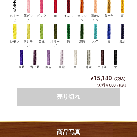
おまか
薄ピン
ピンク
赤
えんじ
オレン
薄オレ
黄土色
黄
せ
ク
ジ
ンジ
レモン
薄レモ
黄緑
オリー
緑
濃緑
水色
青
濃紺
ン
ブ
青紫
古代紫
藤色
薄紫
白
薄灰
こげ茶
黒
15,180
600
商品写真