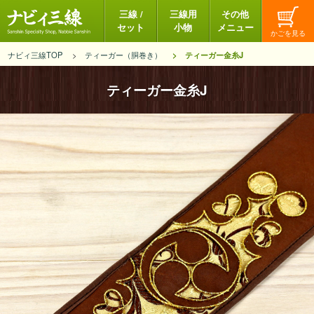
三線 /
三線用
その他
セット
小物
メニュー
ナビィ三線TOP
ティーガー（胴巻き）
ティーガー金糸J
ティーガー金糸J