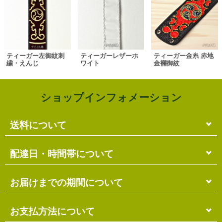
ティーガー左御紋刺
ティーガーレザーホ
ティーガー金糸 赤地
繍・えんじ
ワイト
金襴御紋
ショップインフォメーション
送料について
単品のみの場合
配達日・時間帯について
各商品に記載の送料
となります。
送料には
梱包料
も含まれています。
配達日・配達時間帯のご指定は出来ません。
お届けまでの期間について
複数商品の場合
お届け先に投函される「ご不在連絡票」より再配達希
ショッピングカート画面にて合計の送料
をご確認頂け
望日・時間帯のご指定が可能ですので、こちらをご利
在庫がある場合
お支払方法について
ます。
用ください。
送料には
ご注文確認日より
梱包料
も含まれています。
3営業日以内
の発送となります。