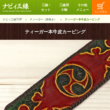
三線 /
三線用
その他
セット
小物
メニュー
ナビィ三線TOP
ティーガー（胴巻き）
ティーガー本牛皮カービング
ティーガー本牛皮カービング