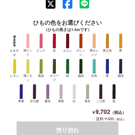
ひもの色をお選びください
（ひもの長さは1.5mです）
おまか
薄ピン
ピンク
赤
えんじ
オレン
薄オレ
黄土色
黄
せ
ク
ジ
ンジ
レモン
薄レモ
黄緑
オリー
緑
濃緑
水色
青
濃紺
ン
ブ
青紫
古代紫
藤色
薄紫
白
薄灰
こげ茶
黒
9,702
600