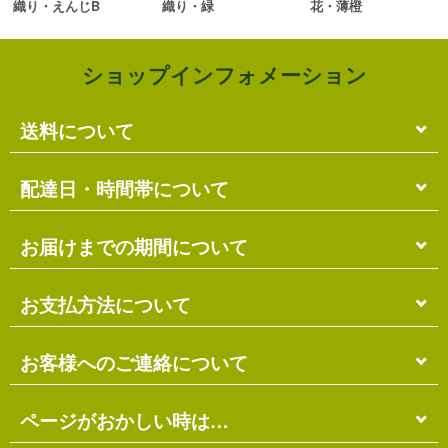
織り・えんじB
織り・緑
花・薄橙
ショップインフォメーション
送料について
単品のみの場合
配達日・時間帯について
各商品に記載の送料
となります。
送料には
梱包料
も含まれています。
配達日・配達時間帯のご指定は出来ません。
お届けまでの期間について
複数商品の場合
お届け先に投函される「ご不在連絡票」より再配達希
ショッピングカート画面にて合計の送料
をご確認頂け
望日・時間帯のご指定が可能ですので、こちらをご利
在庫がある場合
お支払方法について
ます。
用ください。
送料には
ご注文確認日より
梱包料
も含まれています。
3営業日以内
の発送となります。
お届け日は、発送日の翌日から中2日後になります。
※ショッピングカートの仕組み上、送料が正しく計算
代金引換（＋400円）
お客様へのご連絡について
離島の場合、上記以上にお時間がかかる場合がありま
されない場合があります。
す。
商品配送時に配送員にお支払い下さい。
※商品の組み合わせによっては別梱包となり、送料が
※三線の発送につきましては、後ほどお送りする「商
代金引換手数料（
400円
）が別途必要となります。
別途必要となる場合があります。
受注・確認・発送・修理など
ページがおかしい時は…
品発送予定」メールにてご確認ください。
※上記の際は、自動返信メール以降に改めて正しい送
銀行振込（先払い）
各発生日より
2営業日以内
にメール・お電話にてご連
料をお知らせします。