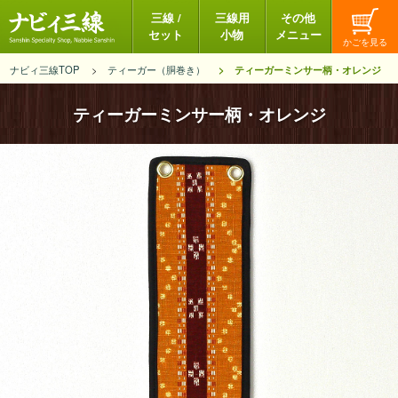
三線 /
三線用
その他
セット
小物
メニュー
ナビィ三線TOP
ティーガー（胴巻き）
ティーガーミンサー柄・オレンジ
ティーガーミンサー柄・オレンジ