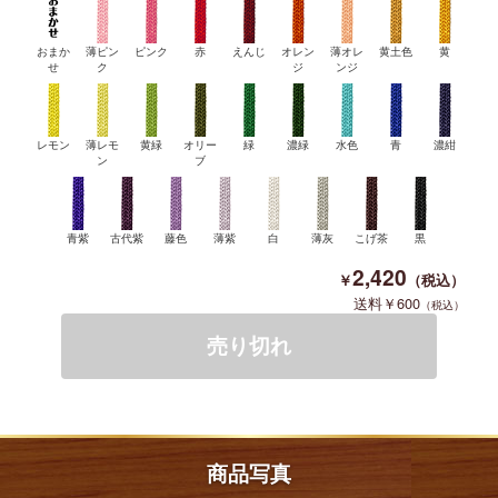
おまか
薄ピン
ピンク
赤
えんじ
オレン
薄オレ
黄土色
黄
せ
ク
ジ
ンジ
レモン
薄レモ
黄緑
オリー
緑
濃緑
水色
青
濃紺
ン
ブ
青紫
古代紫
藤色
薄紫
白
薄灰
こげ茶
黒
2,420
600
商品写真