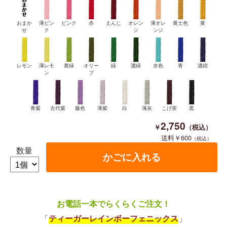
おまか
薄ピン
ピンク
赤
えんじ
オレン
薄オレ
黄土色
黄
せ
ク
ジ
ンジ
レモン
薄レモ
黄緑
オリー
緑
濃緑
水色
青
濃紺
ン
ブ
青紫
古代紫
藤色
薄紫
白
薄灰
こげ茶
黒
2,750
600
数量
お電話一本でらくらくご注文！
「
ティーガーレインボーフェニックス
」