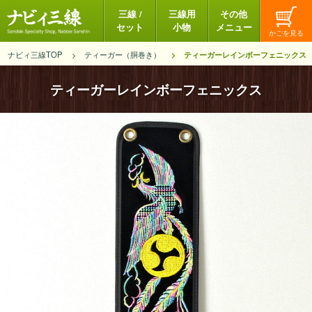
三線 /
三線用
その他
セット
小物
メニュー
ナビィ三線TOP
ティーガー（胴巻き）
ティーガーレインボーフェニックス
ティーガーレインボーフェニックス