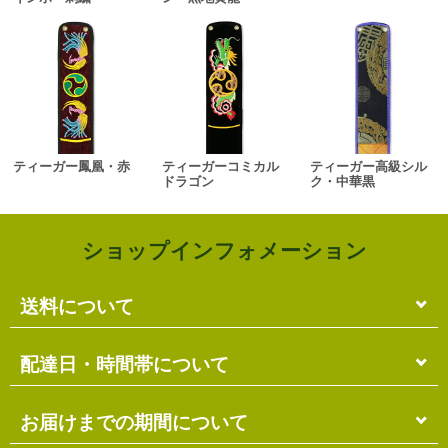
ティーガー鳳凰・赤
ティーガーコミカル
ティーガー高級シル
ドラゴン
ク・中華黒
ショップインフォメーション
送料について
単品のみの場合
配達日・時間帯について
各商品に記載の送料
となります。
送料には
梱包料
も含まれています。
配達日・配達時間帯のご指定は出来ません。
お届けまでの期間について
複数商品の場合
お届け先に投函される「ご不在連絡票」より再配達希