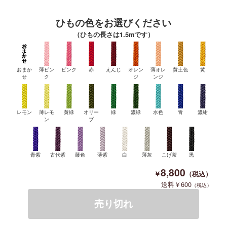
ひもの色をお選びください
（ひもの長さは1.5mです）
おまか
薄ピン
ピンク
赤
えんじ
オレン
薄オレ
黄土色
黄
せ
ク
ジ
ンジ
レモン
薄レモ
黄緑
オリー
緑
濃緑
水色
青
濃紺
ン
ブ
青紫
古代紫
藤色
薄紫
白
薄灰
こげ茶
黒
8,800
600