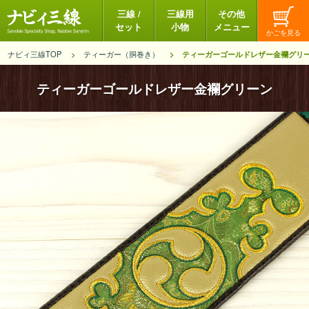
三線 /
三線用
その他
セット
小物
メニュー
ナビィ三線TOP
ティーガー（胴巻き）
ティーガーゴールドレザー金襴グリ
ティーガーゴールドレザー金襴グリーン