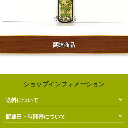
関連商品
ショップインフォメーション
送料について
単品のみの場合
配達日・時間帯について
各商品に記載の送料
となります。
送料には
梱包料
も含まれています。