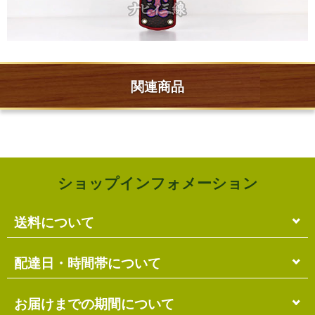
関連商品
ショップインフォメーション
送料について
単品のみの場合
配達日・時間帯について
各商品に記載の送料
となります。
送料には
梱包料
も含まれています。
配達日・配達時間帯のご指定は出来ません。
お届けまでの期間について
複数商品の場合