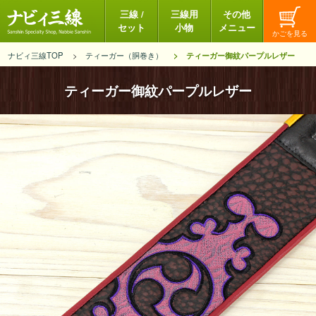
三線 /
三線用
その他
セット
小物
メニュー
ナビィ三線TOP
ティーガー（胴巻き）
ティーガー御紋パープルレザー
ティーガー御紋パープルレザー