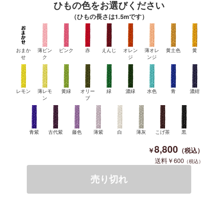
ひもの色をお選びください
（ひもの長さは1.5mです）
おまか
薄ピン
ピンク
赤
えんじ
オレン
薄オレ
黄土色
黄
せ
ク
ジ
ンジ
レモン
薄レモ
黄緑
オリー
緑
濃緑
水色
青
濃紺
ン
ブ
青紫
古代紫
藤色
薄紫
白
薄灰
こげ茶
黒
8,800
600