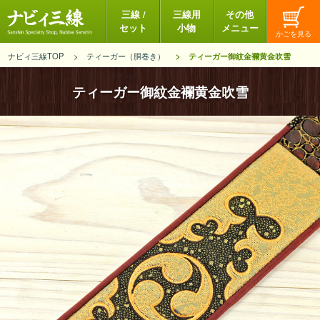
三線 /
三線用
その他
セット
小物
メニュー
ナビィ三線TOP
ティーガー（胴巻き）
ティーガー御紋金襴黄金吹雪
ティーガー御紋金襴黄金吹雪