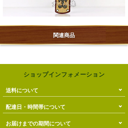
関連商品
ショップインフォメーション
送料について
単品のみの場合
配達日・時間帯について
各商品に記載の送料
となります。
送料には
梱包料
も含まれています。
配達日・配達時間帯のご指定は出来ません。
お届けまでの期間について
複数商品の場合