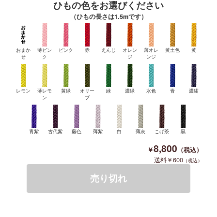
ひもの色をお選びください
（ひもの長さは1.5mです）
おまか
薄ピン
ピンク
赤
えんじ
オレン
薄オレ
黄土色
黄
せ
ク
ジ
ンジ
レモン
薄レモ
黄緑
オリー
緑
濃緑
水色
青
濃紺
ン
ブ
青紫
古代紫
藤色
薄紫
白
薄灰
こげ茶
黒
8,800
600