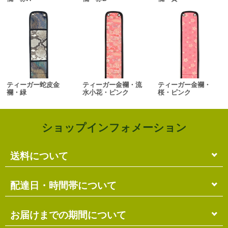
ティーガー蛇皮金
ティーガー金襴・流
ティーガー金襴・
襴・緑
水小花・ピンク
桜・ピンク
ショップインフォメーション
送料について
単品のみの場合
配達日・時間帯について
各商品に記載の送料
となります。
送料には
梱包料
も含まれています。
配達日・配達時間帯のご指定は出来ません。
お届けまでの期間について
複数商品の場合
お届け先に投函される「ご不在連絡票」より再配達希