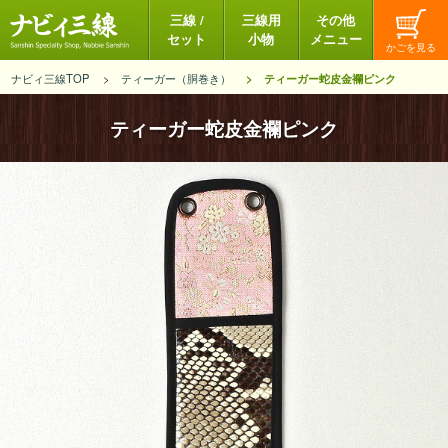
三線 /
三線用
その他
セット
小物
メニュー
ナビィ三線TOP
ティーガー（胴巻き）
ティーガー蛇皮金襴ピンク
ティーガー蛇皮金襴ピンク