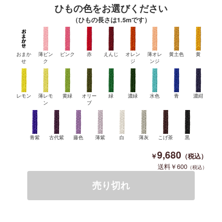
ひもの色をお選びください
（ひもの長さは1.5mです）
おまか
薄ピン
ピンク
赤
えんじ
オレン
薄オレ
黄土色
黄
せ
ク
ジ
ンジ
レモン
薄レモ
黄緑
オリー
緑
濃緑
水色
青
濃紺
ン
ブ
青紫
古代紫
藤色
薄紫
白
薄灰
こげ茶
黒
9,680
600