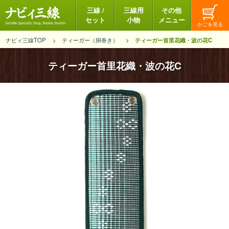
三線 /
三線用
その他
セット
小物
メニュー
ナビィ三線TOP
ティーガー（胴巻き）
ティーガー首里花織・波の花C
ティーガー首里花織・波の花C