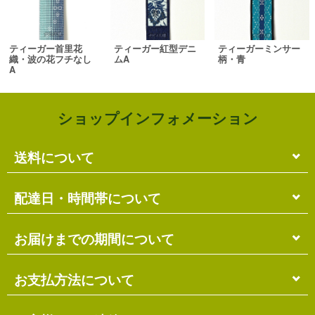
ティーガー首里花
ティーガー紅型デニ
ティーガーミンサー
織・波の花フチなし
ムA
柄・青
A
ショップインフォメーション
送料について
単品のみの場合
配達日・時間帯について
各商品に記載の送料
となります。
送料には
梱包料
も含まれています。
配達日・配達時間帯のご指定は出来ません。
お届けまでの期間について
複数商品の場合
お届け先に投函される「ご不在連絡票」より再配達希
ショッピングカート画面にて合計の送料
をご確認頂け
望日・時間帯のご指定が可能ですので、こちらをご利
在庫がある場合
お支払方法について
ます。
用ください。
送料には
ご注文確認日より
梱包料
も含まれています。
3営業日以内
の発送となります。
お届け日は、発送日の翌日から中2日後になります。
※ショッピングカートの仕組み上、送料が正しく計算
代金引換（＋400円）