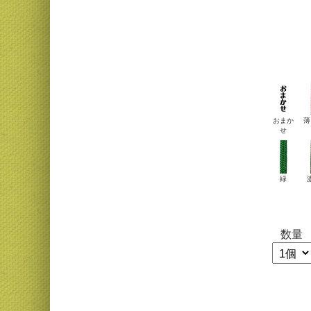
おまか
薄
せ
緑
数量