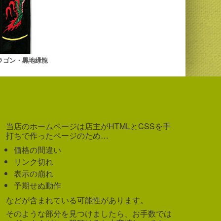
ラゴン・黒地緑龍
当店のホームページは店主がHTMLとCSSを手
打ちで作ったページのため…
価格の間違い
リンク切れ
表示の崩れ
予期せぬ動作
などが含まれている可能性があります。
そのような部分を見つけましたら、お手数では