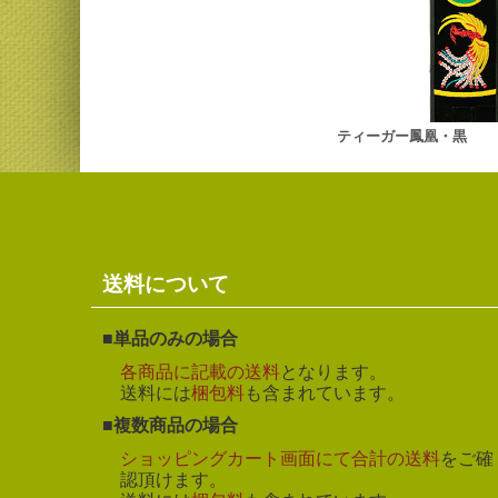
ティーガー鳳凰・黒
送料について
単品のみの場合
各商品に記載の送料
となります。
送料には
梱包料
も含まれています。
複数商品の場合
ショッピングカート画面にて合計の送料
をご確
認頂けます。