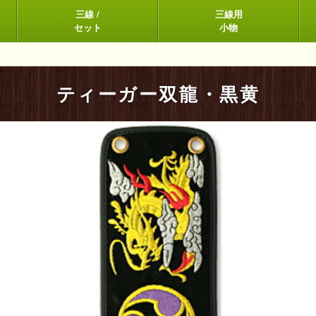
三線 /
三線用
セット
小物
ティーガー双龍・黒黄