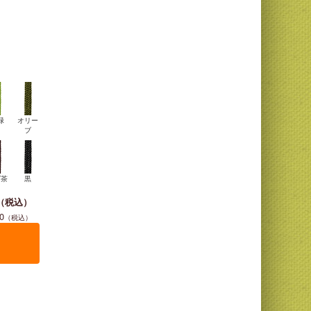
緑
オリー
ブ
げ茶
黒
0