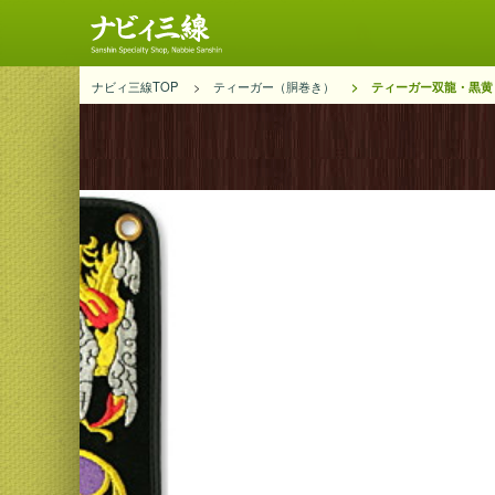
ナビィ三線TOP
ティーガー（胴巻き）
ティーガー双龍・黒黄