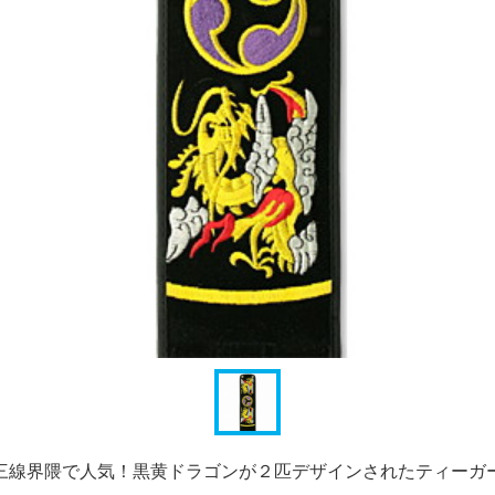
三線界隈で人気！黒黄ドラゴンが２匹デザインされたティーガ