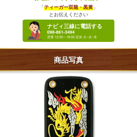
「
ティーガー双龍・黒黄
」
とお伝えください
ナビィ三線に電話する
098-861-3494
商品写真