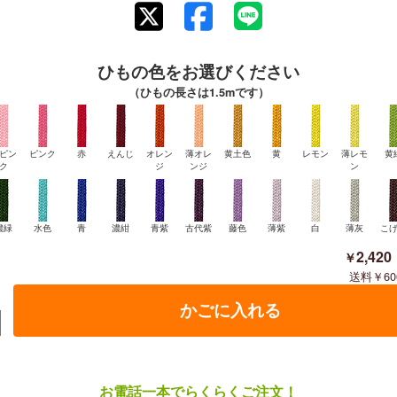
ひもの色をお選びください
（ひもの長さは1.5mです）
ピン
ピンク
赤
えんじ
オレン
薄オレ
黄土色
黄
レモン
薄レモ
黄
ク
ジ
ンジ
ン
濃緑
水色
青
濃紺
青紫
古代紫
藤色
薄紫
白
薄灰
こ
2,420
60
お電話一本でらくらくご注文！