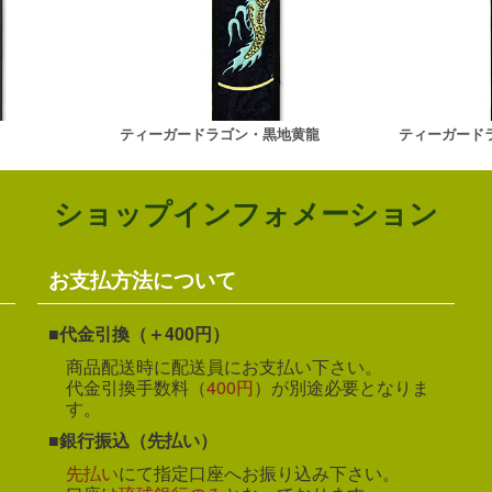
ティーガードラゴン・黒地黄龍
ティーガード
ショップインフォメーション
お支払方法について
代金引換（＋400円）
商品配送時に配送員にお支払い下さい。
代金引換手数料（
400円
）が別途必要となりま
す。
銀行振込（先払い）
先払い
にて指定口座へお振り込み下さい。