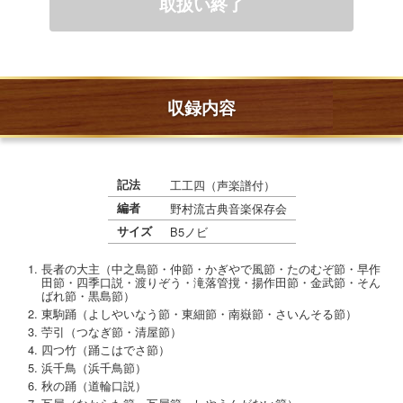
収録内容
記法
工工四（声楽譜付）
編者
野村流古典音楽保存会
サイズ
B5ノビ
長者の大主（中之島節・仲節・かぎやで風節・たのむぞ節・早作
田節・四季口説・渡りぞう・滝落管撹・揚作田節・金武節・そん
ばれ節・黒島節）
東駒踊（よしやいなう節・東細節・南嶽節・さいんそる節）
苧引（つなぎ節・清屋節）
四つ竹（踊こはでさ節）
浜千鳥（浜千鳥節）
秋の踊（道輪口説）