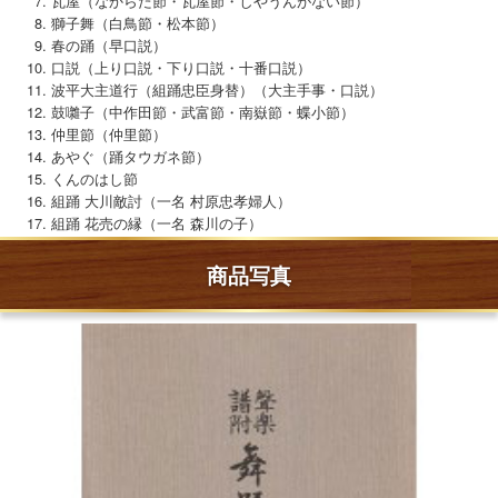
瓦屋（なからた節・瓦屋節・しやうんがない節）
獅子舞（白鳥節・松本節）
春の踊（早口説）
口説（上り口説・下り口説・十番口説）
波平大主道行（組踊忠臣身替）（大主手事・口説）
鼓囃子（中作田節・武富節・南嶽節・蝶小節）
仲里節（仲里節）
あやぐ（踊タウガネ節）
くんのはし節
組踊 大川敵討（一名 村原忠孝婦人）
組踊 花売の縁（一名 森川の子）
商品写真