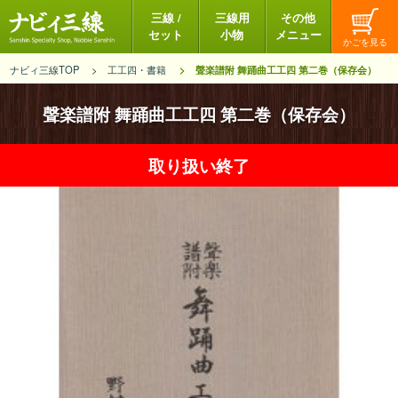
三線 /
三線用
その他
セット
小物
メニュー
ナビィ三線TOP
工工四・書籍
聲楽譜附 舞踊曲工工四 第二巻（保存会）
聲楽譜附 舞踊曲工工四 第二巻（保存会）