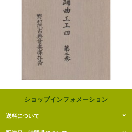
ショップインフォメーション
送料について
単品のみの場合