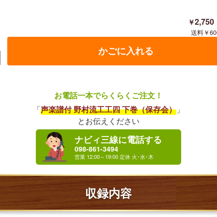
2,750
60
お電話一本でらくらくご注文！
「
声楽譜付 野村流工工四 下巻（保存会）
」
とお伝えください
ナビィ三線に電話する
098-861-3494
収録内容