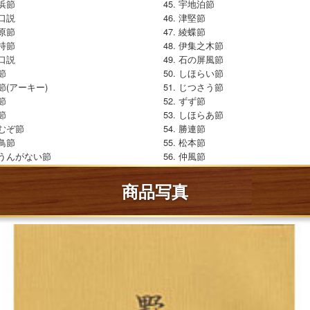
浜節
宇地泊節
口説
津堅節
原節
綾蝶節
持節
伊集之木節
口説
石の屏風節
節
しほらい節
節(アーキー)
じつさう節
節
ずず節
節
しほらあ節
むぞ節
勝連節
鳥節
松本節
うんがない節
仲風節
商品写真