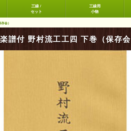
三線 /
三線用
セット
小物
保存会）
楽譜付 野村流工工四 下巻（保存