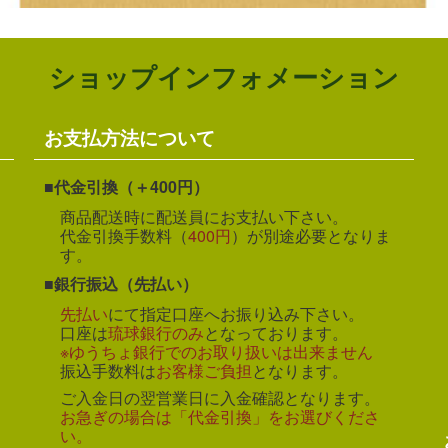
ショップインフォメーション
お支払方法について
代金引換（＋400円）
商品配送時に配送員にお支払い下さい。
代金引換手数料（
400円
）が別途必要となりま
す。
銀行振込（先払い）
先払い
にて指定口座へお振り込み下さい。
口座は
琉球銀行のみ
となっております。
※ゆうちょ銀行でのお取り扱いは出来ません
振込手数料は
お客様ご負担
となります。
ご入金日の翌営業日に入金確認となります。
お急ぎの場合は「代金引換」をお選びくださ
い。