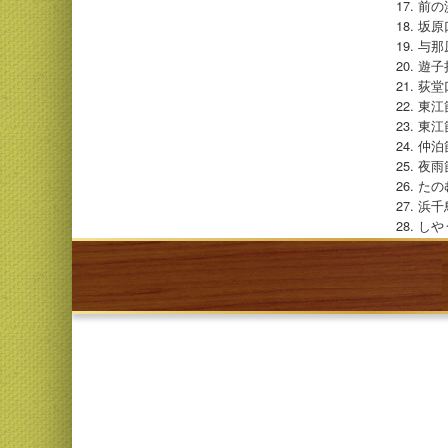
前の
坂原
与那
遊子
荻堂
東江
東江
仲泊
夜雨
たの
浜千
しや