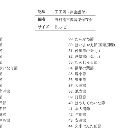
記法
工工四（声楽譜付）
編者
野村流古典音楽保存会
サイズ
B5ノビ
節
たをがね節
節
はいよやえ節(国頭捌理)
節
仲風節(下出し)
節
述懐節(下出し)
節
むんじゅる節
やいなう節
揚芋の葉節
節
蝶小節
節
東里節
節
大浦節
之浦節
池当節
節
打豆節
尺節
はやりぐわいな節
名節
本大浦節
味節
与那節
さあ節
安波節
節
久米はんた前節