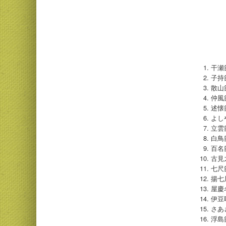
干瀬
子持
散山
仲風
述懐
よし
立雲
白鳥
百名
古見
七尺
揚七
屋慶
伊豆
さあ
浮島