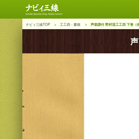
ナビィ三線TOP
工工四・書籍
声楽譜付 野村流工工四 下巻（
声