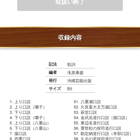
収録内容
記法
歌詞
編者
滝原康盛
発行
沖縄芸能出版
サイズ
B5
上り口説
八重瀬口説
上り口説（囃子）
久良葉大主万歳口説
下り口説
萩堂口説
下り口説（囃子）
金武岳道行口説（揚口説）
上り口説（八重山）
東辺名道行口説
下り口説（八重山）
豊世松の按司道行口説
揚口説
勘定納道行口説（本部口説）
四季口説
久志の若按司道行口説