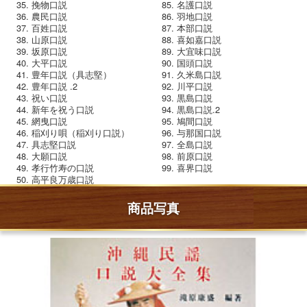
挽物口説
名護口説
農民口説
羽地口説
百姓口説
本部口説
山原口説
喜如嘉口説
坂原口説
大宜味口説
大平口説
国頭口説
豊年口説（具志堅）
久米島口説
豊年口説 .2
川平口説
祝い口説
黒島口説
新年を祝う口説
黒島口説.2
網曳口説
鳩間口説
稲刈り唄（稲刈り口説）
与那国口説
具志堅口説
全島口説
大願口説
前原口説
孝行竹寿の口説
喜界口説
高平良万歳口説
商品写真