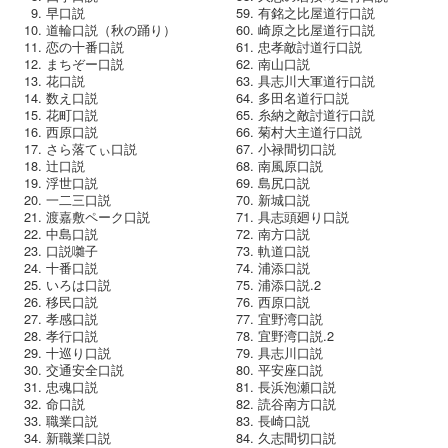
早口説
有銘之比屋道行口説
道輪口説（秋の踊り）
崎原之比屋道行口説
恋の十番口説
忠孝敵討道行口説
まちぞー口説
南山口説
花口説
具志川大軍道行口説
数え口説
多田名道行口説
花町口説
糸納之敵討道行口説
西原口説
菊村大主道行口説
さら落てぃ口説
小禄間切口説
辻口説
南風原口説
浮世口説
島尻口説
一二三口説
新城口説
渡嘉敷ペーク口説
具志頭廻り口説
中島口説
南方口説
口説囃子
軌道口説
十番口説
浦添口説
いろは口説
浦添口説.2
移民口説
西原口説
孝感口説
宜野湾口説
孝行口説
宜野湾口説.2
十巡り口説
具志川口説
交通安全口説
平安座口説
忠魂口説
長浜泡瀬口説
命口説
読谷南方口説
職業口説
長崎口説
新職業口説
久志間切口説