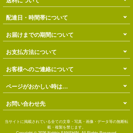
送料について
単品のみの場合
配達日・時間帯について
各商品に記載の送料
となります。
送料には
梱包料
も含まれています。
配達日・配達時間帯のご指定は出来ません。
お届けまでの期間について
複数商品の場合
お届け先に投函される「ご不在連絡票」より再配達希
ショッピングカート画面にて合計の送料
をご確認頂け
望日・時間帯のご指定が可能ですので、こちらをご利
在庫がある場合
お支払方法について
ます。
用ください。
送料には
ご注文確認日より
梱包料
も含まれています。
3営業日以内
の発送となります。
お届け日は、発送日の翌日から中2日後になります。
※ショッピングカートの仕組み上、送料が正しく計算
代金引換（＋400円）
お客様へのご連絡について
離島の場合、上記以上にお時間がかかる場合がありま
されない場合があります。
す。
商品配送時に配送員にお支払い下さい。
※商品の組み合わせによっては別梱包となり、送料が
※三線の発送につきましては、後ほどお送りする「商
代金引換手数料（
400円
）が別途必要となります。
別途必要となる場合があります。
受注・確認・発送・修理など
ページがおかしい時は…
品発送予定」メールにてご確認ください。
※上記の際は、自動返信メール以降に改めて正しい送
銀行振込（先払い）
各発生日より
2営業日以内
にメール・お電話にてご連
料をお知らせします。
在庫切れの場合
絡いたします。
先払い
にて指定口座へお振り込み下さい。
当店のホームページは店主がHTMLとCSSを手打ちで
お問い合わせ先
別途、納期のご連絡をさせていただきます。
※定休日にはご連絡を行っておりません。予めご了承
口座は
琉球銀行のみ
となっております。
作ったページのため…
ください。
※ゆうちょ銀行でのお取り扱いは出来ません
振込手数料は
お客様ご負担
となります。
価格の間違い
ご不明な点がございましたら、下記までお問い合わせ
当サイトに掲載されている全ての文章・写真・画像・データ等の無断転
ご入金日の翌営業日に入金確認となります。
リンク切れ
ください。
載・複製を禁じます。
お急ぎの場合は「代金引換」をお選びください。
表示の崩れ
Copyright ©
2026 Nabbie SANSHIN, All Rights Reserved.