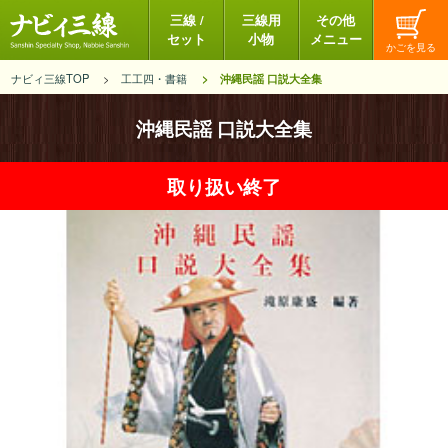
三線 /
三線用
その他
セット
小物
メニュー
ナビィ三線TOP
工工四・書籍
沖縄民謡 口説大全集
沖縄民謡 口説大全集