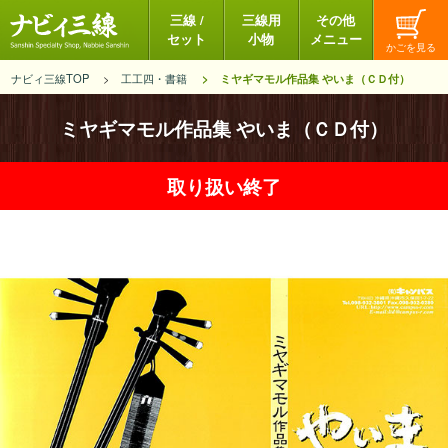
三線 /
三線用
その他
セット
小物
メニュー
ナビィ三線TOP
工工四・書籍
ミヤギマモル作品集 やいま（ＣＤ付）
ミヤギマモル作品集 やいま（ＣＤ付）