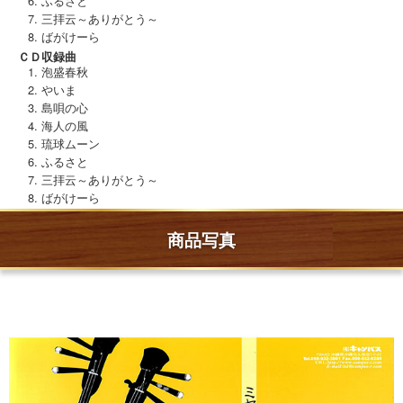
ふるさと
三拝云～ありがとう～
ばがけーら
ＣＤ収録曲
泡盛春秋
やいま
島唄の心
海人の風
琉球ムーン
ふるさと
三拝云～ありがとう～
ばがけーら
商品写真