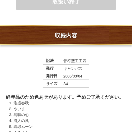
収録内容
記法
音符型工工四
発行
キャンパス
発行日
2005/03/04
サイズ
A4
経年品のため色あせがあります。予めご了承ください。
泡盛春秋
やいま
島唄の心
海人の風
琉球ムーン