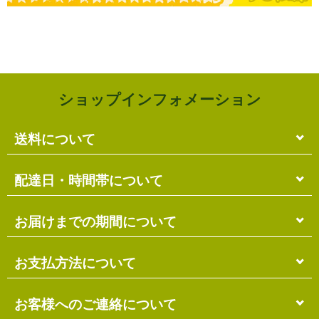
ショップインフォメーション
送料について
単品のみの場合
配達日・時間帯について
各商品に記載の送料
となります。
送料には
梱包料
も含まれています。
配達日・配達時間帯のご指定は出来ません。
お届けまでの期間について
複数商品の場合
お届け先に投函される「ご不在連絡票」より再配達希
ショッピングカート画面にて合計の送料
をご確認頂け
望日・時間帯のご指定が可能ですので、こちらをご利
在庫がある場合
お支払方法について
ます。
用ください。
送料には
ご注文確認日より
梱包料
も含まれています。
3営業日以内
の発送となります。
お届け日は、発送日の翌日から中2日後になります。
※ショッピングカートの仕組み上、送料が正しく計算
代金引換（＋400円）
お客様へのご連絡について
離島の場合、上記以上にお時間がかかる場合がありま
されない場合があります。
す。
商品配送時に配送員にお支払い下さい。