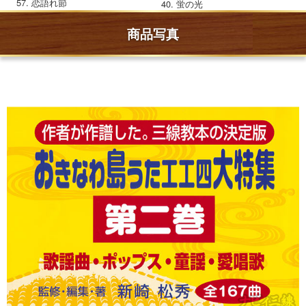
恋語れ節
蛍の光
商品写真