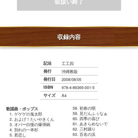
収録内容
記法
工工四
発行
沖縄教販
発行日
2008/08/05
ISBN
978-4-86365-001-5
サイズ
A4
初春の唄
歌謡曲・ポップス
見だんふぅなぁ
ゲゲゲの鬼太郎
四季の喜び
およげ！たいやきくん
あきらめないで
オバー白慢の爆弾鍋
三村踊り
別れの一本杉
百名の浜
君恋し