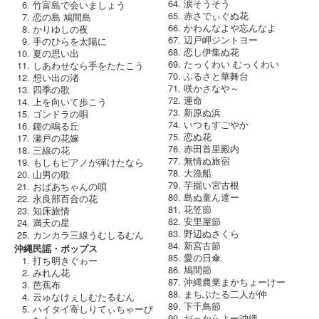
涙そうそう
竹富島で会いましょう
赤さでぃぐぬ花
恋の島 鳩間島
かわんなよや忘んなよ
かりゆしの夜
辺戸岬ジントヨー
手のひらを太陽に
恋し伊集ぬ花
夏の思い出
たっくわい むっくわい
しあわせなら手をたたこう
ふるさと華舞台
想い出の渚
咲かさなや～
四季の歌
運命
上を向いて歩こう
新原ぬ浜
ゴンドラの唄
いつもすごやか
鐘の鳴る丘
恋ぬ花
瀬戸の花嫁
赤田首里殿内
三線の花
無情ぬ旅宿
もしもピアノが弾けたなら
大漁船
山男の歌
芋掘い宮古根
おばあちゃんの唄
島ぬ童ん達ー
永良部百合の花
花笠節
知床旅情
安里屋節
満天の星
野辺ぬさくら
カンカラ三線うむしるむん
新宮古節
沖縄民謡・ポップス
愛の日傘
打ち明きぐゎー
鳩間節
みれん花
沖縄農業まかちょーけー
芭蕉布
まちぶたる二人が仲
云ゅなけぇしむたるむん
下千鳥節
ハイタイ寄しりてぃちゃーび
だっからよー沖縄