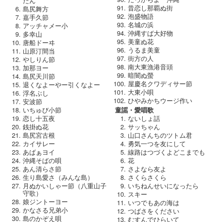
たん
昔恋し那覇ぬ街
島尻舞方
泡盛物語
嘉手久節
名城の浜
アッチャメー小
沖縄すば大好物
多幸山
美童ぬ花
唐船ドーヰ
うるま美童
山原汀間当
街方の人
やしりん節
南大東漁港音頭
加那ヨー
暗闇ぬ螢
島尻天川節
屋慶名クワディサー節
退くなよーやー引くなよー
大東小唄
浮名ぶし
ひやみかちウージ作い
安波節
いちゅび小節
童謡・愛唱歌
恋し十五夜
ないしょ話
銭掛ぬ花
サッちゃん
島尻宮古根
山口さんちのツトム君
カイサレー
勇気一つを友にして
あばぁヨイ
線路はつづくよどこまでも
沖縄そばの唄
花
あん清らさ節
さよなら友よ
生り島愛さ（みんな島）
さくらさくら
月ぬかいしゃー節（八重山子
いちねんせいになったら
守歌）
スキー
娘ジントーヨー
いつでもあの海は
かなさる兄弟小
つばさをください
島のかぞえ唄
むすんでひらいて