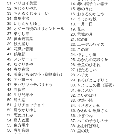
ハリヨイ美童
赤い帽子白い帽子
おじゃりやれ
春のうた
ちんぬくじゅうしい
おさるのかごや
白鳥小節
まっかな秋
いちんかりゆし
一月一日
オジー白慢のオリオンビール
花火
染なし節
荒城の月
黄金云言葉
歌の町
秋の踊り
工ーデルワイス
花織い音頭
この道
鶴亀節
仲よし小道
スンサーミー
みかんの花咲く丘
なぐりさや
金魚のひるね
春や春節
ほたるこい
美童いちゅび小（御物奉行）
ペチカ
アバヨーイ
もろびとこぞりて
チバリヤゥチバリヤゥ
きよしこの夜（聖夜）
白保節
春よ来い
生り兄弟小
こいのぼり
島の恋
夕焼小焼
ぶりチョッチョイ
うさぎとかめ
島やかりゆし
かわいい魚屋さん
恋ぬはじみ
小ぎつね
島人ぬ宝
べこの子うしの子
東方毛小
あおげば尊し
豊年音頭
里の秋