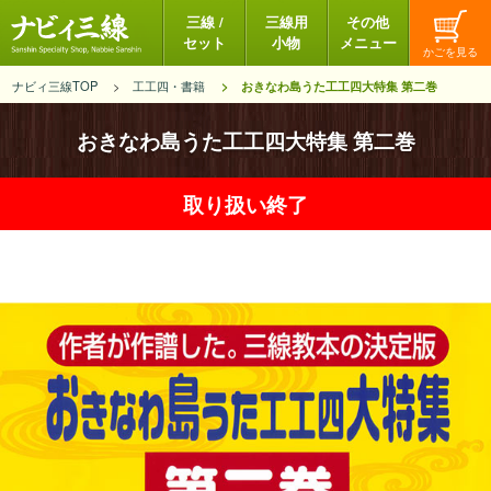
三線 /
三線用
その他
セット
小物
メニュー
ナビィ三線TOP
工工四・書籍
おきなわ島うた工工四大特集 第二巻
おきなわ島うた工工四大特集 第二巻