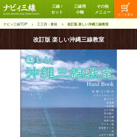
三線 /
三線用
その他
セット
小物
メニュー
ナビィ三線TOP
工工四・書籍
改訂版 楽しい沖縄三線教室
改訂版 楽しい沖縄三線教室