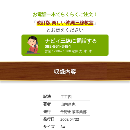
お電話一本でらくらくご注文！
「
改訂版 楽しい沖縄三線教室
」
とお伝えください
ナビィ三線に電話する
098-861-3494
収録内容
記法
工工四
著者
山内昌也
発行
千野出版事業部
発行日
2003/04/22
サイズ
A4