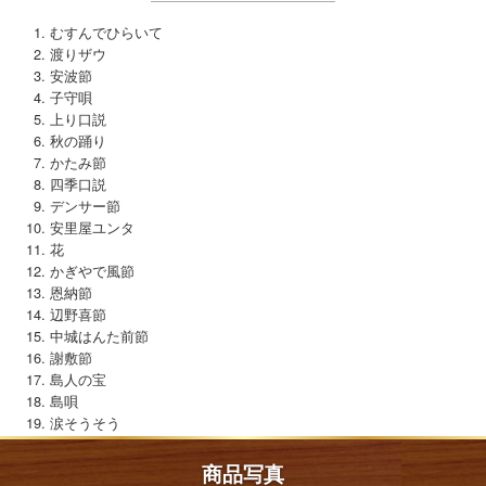
むすんでひらいて
渡りザウ
安波節
子守唄
上り口説
秋の踊り
かたみ節
四季口説
デンサー節
安里屋ユンタ
花
かぎやで風節
恩納節
辺野喜節
中城はんた前節
謝敷節
島人の宝
島唄
涙そうそう
商品写真