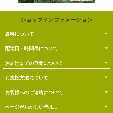
ショップインフォメーション
送料について
単品のみの場合
配達日・時間帯について
各商品に記載の送料
となります。
送料には
梱包料
も含まれています。
配達日・配達時間帯のご指定は出来ません。
お届けまでの期間について
複数商品の場合
お届け先に投函される「ご不在連絡票」より再配達希
ショッピングカート画面にて合計の送料
をご確認頂け
望日・時間帯のご指定が可能ですので、こちらをご利
在庫がある場合
お支払方法について
ます。
用ください。
送料には
ご注文確認日より
梱包料
も含まれています。
3営業日以内
の発送となります。
お届け日は、発送日の翌日から中2日後になります。
※ショッピングカートの仕組み上、送料が正しく計算
代金引換（＋400円）
お客様へのご連絡について
離島の場合、上記以上にお時間がかかる場合がありま
されない場合があります。
す。
商品配送時に配送員にお支払い下さい。
※商品の組み合わせによっては別梱包となり、送料が
※三線の発送につきましては、後ほどお送りする「商
代金引換手数料（
400円
）が別途必要となります。
別途必要となる場合があります。
受注・確認・発送・修理など
ページがおかしい時は…
品発送予定」メールにてご確認ください。
※上記の際は、自動返信メール以降に改めて正しい送
銀行振込（先払い）
各発生日より
2営業日以内
にメール・お電話にてご連