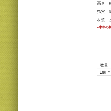
高さ：約
指穴：約
材質：
※水牛の
数量