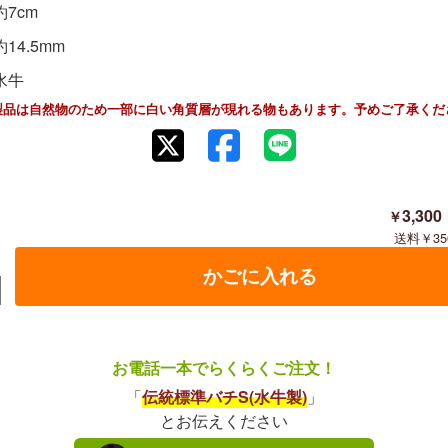
7cm
14.5mm
水牛
製品は自然物のため一部に白い角質層が現れる物もあります。予めご了承くだ
3,300
35
お電話一本でらくらくご注文！
「
伝統標準バチS(水牛製)
」
とお伝えください