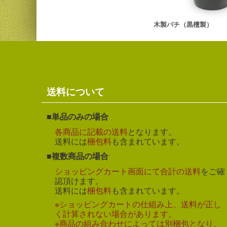
木製バチ（黒檀製）
送料について
単品のみの場合
各商品に記載の送料
となります。
送料には
梱包料
も含まれています。
複数商品の場合
ショッピングカート画面にて合計の送料
をご確
認頂けます。
送料には
梱包料
も含まれています。
※ショッピングカートの仕組み上、送料が正し
く計算されない場合があります。
※商品の組み合わせによっては別梱包となり、