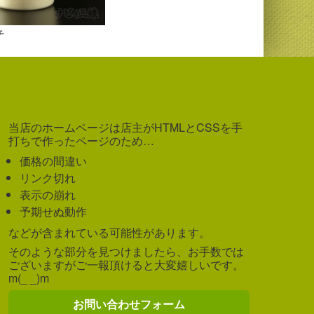
チ
当店のホームページは店主がHTMLとCSSを手
打ちで作ったページのため…
価格の間違い
リンク切れ
表示の崩れ
予期せぬ動作
などが含まれている可能性があります。
そのような部分を見つけましたら、お手数では
ございますがご一報頂けると大変嬉しいです。
m(_ _)m
お問い合わせフォーム