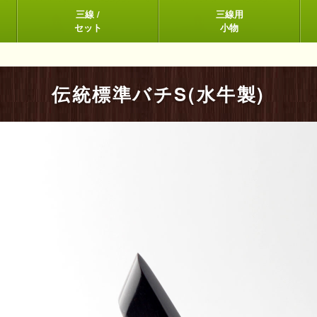
三線 /
三線用
セット
小物
伝統標準バチS(水牛製)