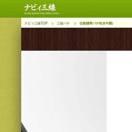
ナビィ三線TOP
三線バチ
伝統標準バチS(水牛製)