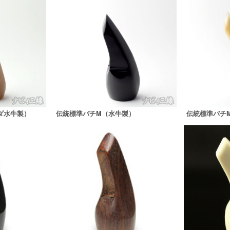
ダ水牛製）
伝統標準バチM（水牛製）
伝統標準バチ