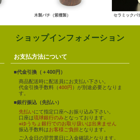
木製バチ（紫檀製）
セラミックバ
ショップインフォメーション
お支払方法について
代金引換（＋400円）
商品配送時に配送員にお支払い下さい。
代金引換手数料（
400円
）が別途必要となりま
す。
銀行振込（先払い）
先払い
にて指定口座へお振り込み下さい。
口座は
琉球銀行のみ
となっております。
※ゆうちょ銀行でのお取り扱いは出来ません
振込手数料は
お客様ご負担
となります。
ご入金日の翌営業日に入金確認となります。