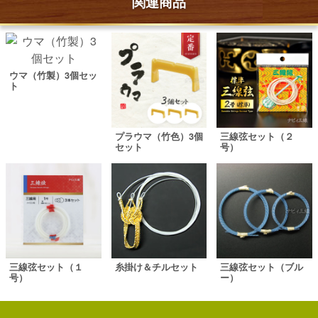
関連商品
ウマ（竹製）3個セッ
ト
プラウマ（竹色）3個
三線弦セット（２
セット
号）
三線弦セット（１
糸掛け＆チルセット
三線弦セット（ブル
号）
ー）