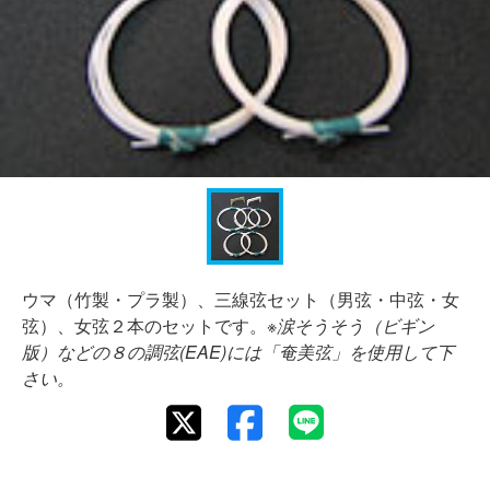
ウマ（竹製・プラ製）、三線弦セット（男弦・中弦・女
弦）、女弦２本のセットです。
※涙そうそう（ビギン
版）などの８の調弦(EAE)には「奄美弦」を使用して下
さい。