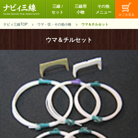
三線 /
三線用
その他
セット
小物
メニュー
ナビィ三線TOP
ウマ・弦・その他小物
ウマ＆チルセット
ウマ＆チルセット