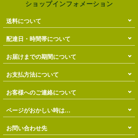
ショップインフォメーション
送料について
単品のみの場合
配達日・時間帯について
各商品に記載の送料
となります。
送料には
梱包料
も含まれています。
配達日・配達時間帯のご指定は出来ません。
お届けまでの期間について
複数商品の場合
お届け先に投函される「ご不在連絡票」より再配達希
ショッピングカート画面にて合計の送料
をご確認頂け
望日・時間帯のご指定が可能ですので、こちらをご利
在庫がある場合
お支払方法について
ます。
用ください。
送料には
ご注文確認日より
梱包料
も含まれています。
3営業日以内
の発送となります。
お届け日は、発送日の翌日から中2日後になります。
※ショッピングカートの仕組み上、送料が正しく計算
代金引換（＋400円）
お客様へのご連絡について
離島の場合、上記以上にお時間がかかる場合がありま
されない場合があります。
す。
商品配送時に配送員にお支払い下さい。
※商品の組み合わせによっては別梱包となり、送料が
※三線の発送につきましては、後ほどお送りする「商
代金引換手数料（
400円
）が別途必要となります。
別途必要となる場合があります。
受注・確認・発送・修理など
ページがおかしい時は…
品発送予定」メールにてご確認ください。
※上記の際は、自動返信メール以降に改めて正しい送
銀行振込（先払い）
各発生日より
2営業日以内
にメール・お電話にてご連
料をお知らせします。
在庫切れの場合
絡いたします。
先払い
にて指定口座へお振り込み下さい。
当店のホームページは店主がHTMLとCSSを手打ちで
お問い合わせ先
別途、納期のご連絡をさせていただきます。
※定休日にはご連絡を行っておりません。予めご了承
口座は
琉球銀行のみ
となっております。
作ったページのため…
ください。
※ゆうちょ銀行でのお取り扱いは出来ません