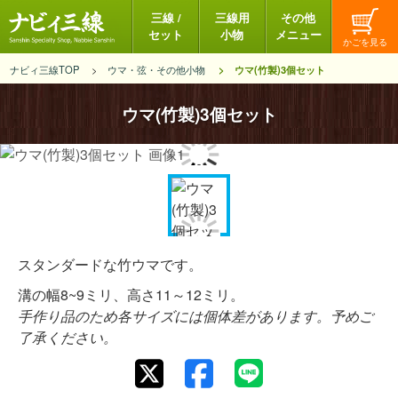
三線 /
三線用
その他
セット
小物
メニュー
ナビィ三線TOP
ウマ・弦・その他小物
ウマ(竹製)3個セット
ウマ(竹製)3個セット
スタンダードな竹ウマです。
溝の幅8~9ミリ、高さ11～12ミリ。
手作り品のため各サイズには個体差があります。予めご
了承ください。