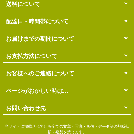
送料について
単品のみの場合
配達日・時間帯について
各商品に記載の送料
となります。
送料には
梱包料
も含まれています。
配達日・配達時間帯のご指定は出来ません。
お届けまでの期間について
複数商品の場合
お届け先に投函される「ご不在連絡票」より再配達希
ショッピングカート画面にて合計の送料
をご確認頂け
望日・時間帯のご指定が可能ですので、こちらをご利
在庫がある場合
お支払方法について
ます。
用ください。
送料には
ご注文確認日より
梱包料
も含まれています。
3営業日以内
の発送となります。
お届け日は、発送日の翌日から中2日後になります。
※ショッピングカートの仕組み上、送料が正しく計算
代金引換（＋400円）
お客様へのご連絡について
離島の場合、上記以上にお時間がかかる場合がありま
されない場合があります。
す。
商品配送時に配送員にお支払い下さい。
※商品の組み合わせによっては別梱包となり、送料が
※三線の発送につきましては、後ほどお送りする「商
代金引換手数料（
400円
）が別途必要となります。
別途必要となる場合があります。
受注・確認・発送・修理など
ページがおかしい時は…
品発送予定」メールにてご確認ください。
※上記の際は、自動返信メール以降に改めて正しい送
銀行振込（先払い）
各発生日より
2営業日以内
にメール・お電話にてご連
料をお知らせします。
在庫切れの場合
絡いたします。
先払い
にて指定口座へお振り込み下さい。
当店のホームページは店主がHTMLとCSSを手打ちで
お問い合わせ先
別途、納期のご連絡をさせていただきます。
※定休日にはご連絡を行っておりません。予めご了承
口座は
琉球銀行のみ
となっております。
作ったページのため…
ください。
※ゆうちょ銀行でのお取り扱いは出来ません
振込手数料は
お客様ご負担
となります。
価格の間違い
ご不明な点がございましたら、下記までお問い合わせ
当サイトに掲載されている全ての文章・写真・画像・データ等の無断転
ご入金日の翌営業日に入金確認となります。
リンク切れ
ください。
載・複製を禁じます。
お急ぎの場合は「代金引換」をお選びください。