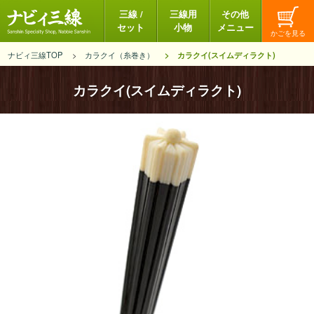
三線 /
三線用
その他
セット
小物
メニュー
ナビィ三線TOP
カラクイ（糸巻き）
カラクイ(スイムディラクト)
カラクイ(スイムディラクト)