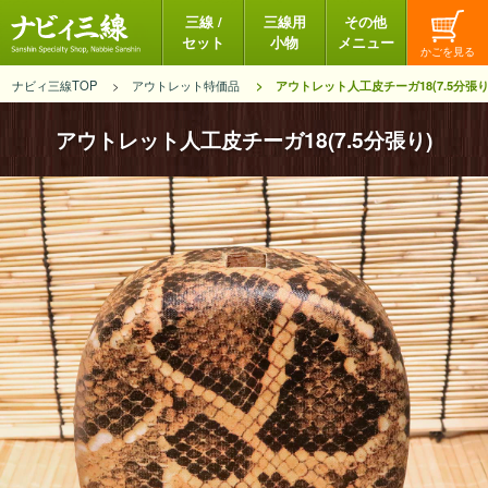
三線 /
三線用
その他
セット
小物
メニュー
ナビィ三線TOP
アウトレット特価品
アウトレット人工皮チーガ18(7.5分張り
アウトレット人工皮チーガ18(7.5分張り)