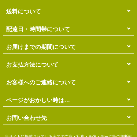
送料について
単品のみの場合
配達日・時間帯について
各商品に記載の送料
となります。
送料には
梱包料
も含まれています。
配達日・配達時間帯のご指定は出来ません。
お届けまでの期間について
複数商品の場合
お届け先に投函される「ご不在連絡票」より再配達希
ショッピングカート画面にて合計の送料
をご確認頂け
望日・時間帯のご指定が可能ですので、こちらをご利
在庫がある場合
お支払方法について
ます。
用ください。
送料には
ご注文確認日より
梱包料
も含まれています。
3営業日以内
の発送となります。
お届け日は、発送日の翌日から中2日後になります。
※ショッピングカートの仕組み上、送料が正しく計算
代金引換（＋400円）
お客様へのご連絡について
離島の場合、上記以上にお時間がかかる場合がありま
されない場合があります。
す。
商品配送時に配送員にお支払い下さい。
※商品の組み合わせによっては別梱包となり、送料が
※三線の発送につきましては、後ほどお送りする「商
代金引換手数料（
400円
）が別途必要となります。
別途必要となる場合があります。
受注・確認・発送・修理など
ページがおかしい時は…
品発送予定」メールにてご確認ください。
※上記の際は、自動返信メール以降に改めて正しい送
銀行振込（先払い）
各発生日より
2営業日以内
にメール・お電話にてご連
料をお知らせします。
在庫切れの場合
絡いたします。
先払い
にて指定口座へお振り込み下さい。
当店のホームページは店主がHTMLとCSSを手打ちで
お問い合わせ先
別途、納期のご連絡をさせていただきます。
※定休日にはご連絡を行っておりません。予めご了承
口座は
琉球銀行のみ
となっております。
作ったページのため…
ください。
※ゆうちょ銀行でのお取り扱いは出来ません
振込手数料は
お客様ご負担
となります。
価格の間違い
ご不明な点がございましたら、下記までお問い合わせ
当サイトに掲載されている全ての文章・写真・画像・データ等の無断転