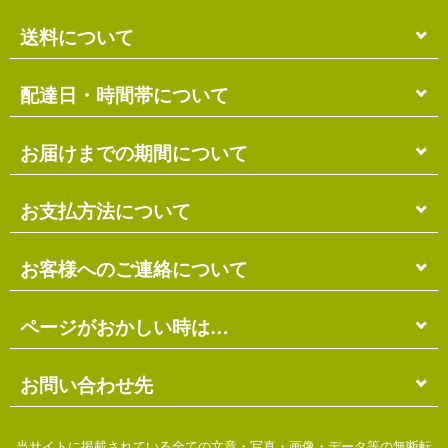
送料について
単品のみの場合
配達日・時間帯について
各商品に記載の送料
となります。
送料には
梱包料
も含まれています。
配達日・配達時間帯のご指定は出来ません。
お届けまでの期間について
複数商品の場合
お届け先に投函される「ご不在連絡票」より再配達希
ショッピングカート画面にて合計の送料
をご確認頂け
望日・時間帯のご指定が可能ですので、こちらをご利
在庫がある場合
お支払方法について
ます。
用ください。
送料には
ご注文確認日より
梱包料
も含まれています。
3営業日以内
の発送となります。
お届け日は、発送日の翌日から中2日後になります。
※ショッピングカートの仕組み上、送料が正しく計算
代金引換（＋400円）
お客様へのご連絡について
離島の場合、上記以上にお時間がかかる場合がありま
されない場合があります。
す。
商品配送時に配送員にお支払い下さい。
※商品の組み合わせによっては別梱包となり、送料が
※三線の発送につきましては、後ほどお送りする「商
代金引換手数料（
400円
）が別途必要となります。
別途必要となる場合があります。
受注・確認・発送・修理など
ページがおかしい時は…
品発送予定」メールにてご確認ください。
※上記の際は、自動返信メール以降に改めて正しい送
銀行振込（先払い）
各発生日より
2営業日以内
にメール・お電話にてご連
料をお知らせします。
在庫切れの場合
絡いたします。
先払い
にて指定口座へお振り込み下さい。
当店のホームページは店主がHTMLとCSSを手打ちで
お問い合わせ先
別途、納期のご連絡をさせていただきます。
※定休日にはご連絡を行っておりません。予めご了承
口座は
琉球銀行のみ
となっております。
作ったページのため…
ください。
※ゆうちょ銀行でのお取り扱いは出来ません
振込手数料は
お客様ご負担
となります。
価格の間違い
ご不明な点がございましたら、下記までお問い合わせ
当サイトに掲載されている全ての文章・写真・画像・データ等の無断転