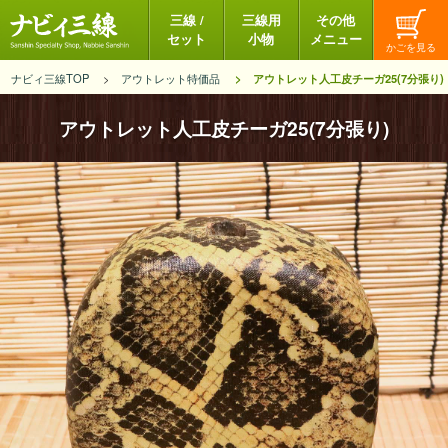
三線 /
三線用
その他
セット
小物
メニュー
ナビィ三線TOP
アウトレット特価品
アウトレット人工皮チーガ25(7分張り)
アウトレット人工皮チーガ25(7分張り)