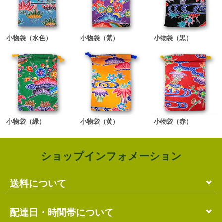
小物袋（水色）
小物袋（紫）
小物袋（黒）
小物袋（緑）
小物袋（黄）
小物袋（赤）
ショップインフォメーション
送料について
単品のみの場合
配達日・時間帯について