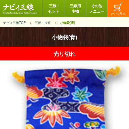
三線 /
三線用
その他
セット
小物
メニュー
ナビィ三線TOP
三板・指笛
小物袋(青)
小物袋(青)