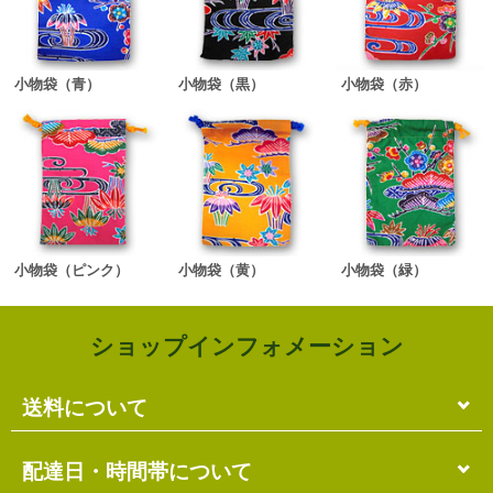
小物袋（青）
小物袋（黒）
小物袋（赤）
小物袋（ピンク）
小物袋（黄）
小物袋（緑）
ショップインフォメーション
送料について
単品のみの場合
配達日・時間帯について