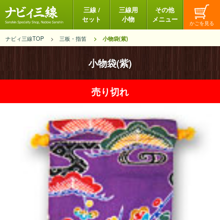
三線 /
三線用
その他
セット
小物
メニュー
ナビィ三線TOP
三板・指笛
小物袋(紫)
小物袋(紫)