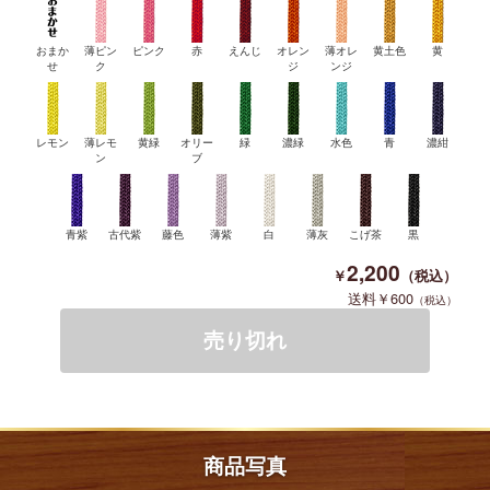
おまか
薄ピン
ピンク
赤
えんじ
オレン
薄オレ
黄土色
黄
せ
ク
ジ
ンジ
レモン
薄レモ
黄緑
オリー
緑
濃緑
水色
青
濃紺
ン
ブ
青紫
古代紫
藤色
薄紫
白
薄灰
こげ茶
黒
2,200
600
商品写真