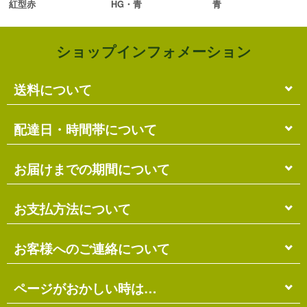
紅型赤
HG・青
青
ショップインフォメーション
送料について
単品のみの場合
配達日・時間帯について
各商品に記載の送料
となります。
送料には
梱包料
も含まれています。
配達日・配達時間帯のご指定は出来ません。
お届けまでの期間について
複数商品の場合
お届け先に投函される「ご不在連絡票」より再配達希
ショッピングカート画面にて合計の送料
をご確認頂け
望日・時間帯のご指定が可能ですので、こちらをご利
在庫がある場合
お支払方法について
ます。
用ください。
送料には
ご注文確認日より
梱包料
も含まれています。
3営業日以内
の発送となります。
お届け日は、発送日の翌日から中2日後になります。
※ショッピングカートの仕組み上、送料が正しく計算
代金引換（＋400円）
お客様へのご連絡について
離島の場合、上記以上にお時間がかかる場合がありま
されない場合があります。
す。
商品配送時に配送員にお支払い下さい。
※商品の組み合わせによっては別梱包となり、送料が
※三線の発送につきましては、後ほどお送りする「商
代金引換手数料（
400円
）が別途必要となります。
別途必要となる場合があります。
受注・確認・発送・修理など
ページがおかしい時は…
品発送予定」メールにてご確認ください。
※上記の際は、自動返信メール以降に改めて正しい送
銀行振込（先払い）
各発生日より
2営業日以内
にメール・お電話にてご連
料をお知らせします。