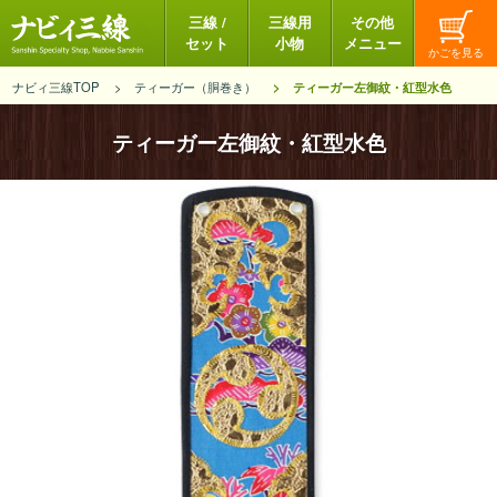
三線 /
三線用
その他
セット
小物
メニュー
ナビィ三線TOP
ティーガー（胴巻き）
ティーガー左御紋・紅型水色
ティーガー左御紋・紅型水色