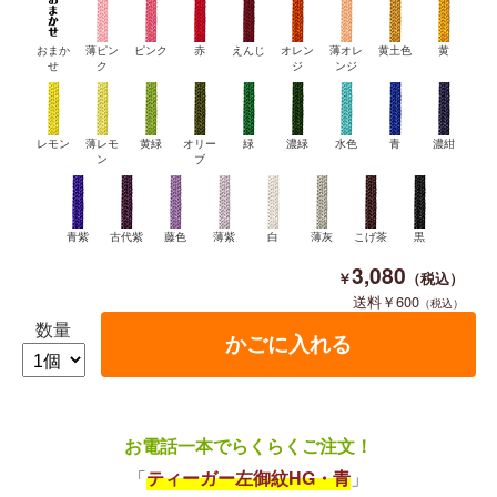
おまか
薄ピン
ピンク
赤
えんじ
オレン
薄オレ
黄土色
黄
せ
ク
ジ
ンジ
レモン
薄レモ
黄緑
オリー
緑
濃緑
水色
青
濃紺
ン
ブ
青紫
古代紫
藤色
薄紫
白
薄灰
こげ茶
黒
3,080
600
数量
お電話一本でらくらくご注文！
「
ティーガー左御紋HG・青
」