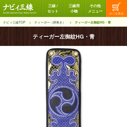
三線 /
三線用
その他
セット
小物
メニュー
ナビィ三線TOP
ティーガー（胴巻き）
ティーガー左御紋HG・青
ティーガー左御紋HG・青