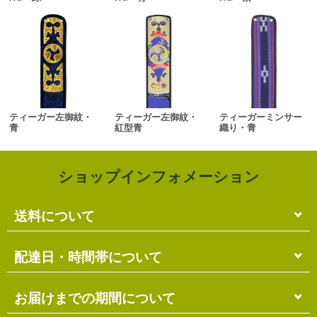
ティーガー左御紋・
ティーガー左御紋・
ティーガーミンサー
青
紅型青
織り・青
ショップインフォメーション
送料について
単品のみの場合
配達日・時間帯について
各商品に記載の送料
となります。
送料には
梱包料
も含まれています。
配達日・配達時間帯のご指定は出来ません。
お届けまでの期間について
複数商品の場合
お届け先に投函される「ご不在連絡票」より再配達希